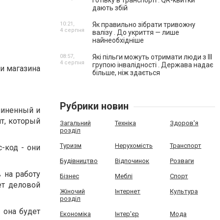
готівку в транспорті . QR-квитки
дають збій
10:21,
Як правильно зібрати тривожну
4 серпня
валізу . До укриття — лише
найнеобхідніше
08:57,
Які пільги можуть отримати люди з III
4 серпня
групою інвалідності . Держава надає
и магазина
більше, ніж здається
Рубрики новин
линенный и
т, который
Загальний
Техніка
Здоров'я
розділ
Туризм
Нерухомість
Транспорт
-код - они
Будівництво
Відпочинок
Розваги
 на работу
Бізнес
Меблі
Спорт
ет деловой
Жіночий
Інтернет
Культура
розділ
 она будет
Економіка
Інтер'єр
Мода