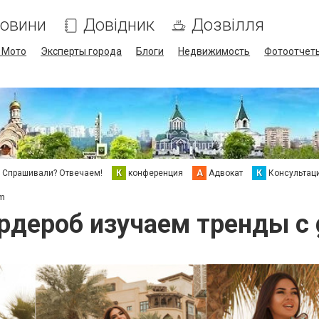
овини
Довідник
Дозвілля
/ Мото
Эксперты города
Блоги
Недвижимость
Фотоотчет
Спрашивали? Отвечаем!
К
конференция
А
Адвокат
К
Консультац
om
рдероб изучаем тренды с 