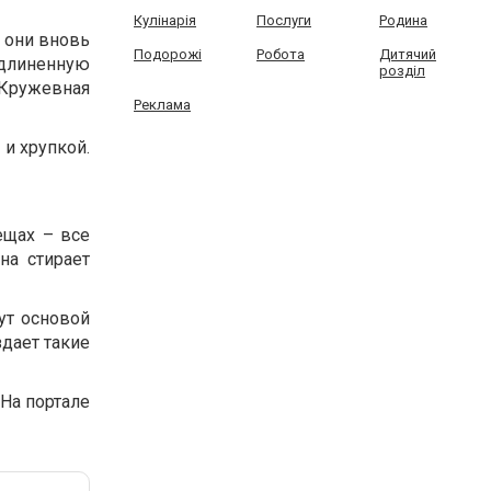
Кулінарія
Послуги
Родина
 они вновь
Подорожі
Робота
Дитячий
длиненную
розділ
 Кружевная
Реклама
 и хрупкой.
ещах – все
на стирает
ут основой
здает такие
 На портале