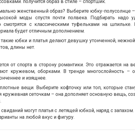
ссовками. получится образ в стиле – спортшик.
мально женственный образ? Выберите юбку-полусолнце –
ысокой моды спустя почти полвека. Подбирать надо у
 смотрятся с классическими туфельками на шпильке.
ериала будет отличным дополнением.
 такие юбки и платья делают девушку утонченной, нежной
тов, длины нет.
тся от спорта в сторону романтики. Это отражается на в
ают кружевом, оборками. В тренде многослойность – о
тонченнее и изящнее.
 плотные вещи. Выберите кофточку или топ, которые стан
я кружевная сеточкам – она дополняет основную вещь, со
.
свиданий могут платья с летящей юбкой, наряд с запахом.
арианты на любой вкус и фигуру.