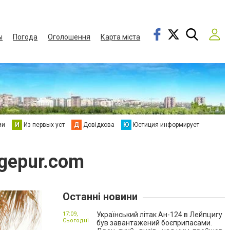
ы
Погода
Оголошення
Карта міста
ии
И
Из первых уст
Д
Довідкова
Ю
Юстиция информирует
gepur.com
Останні новини
17:09,
Український літак Ан-124 в Лейпцигу
Сьогодні
був завантажений боєприпасами.