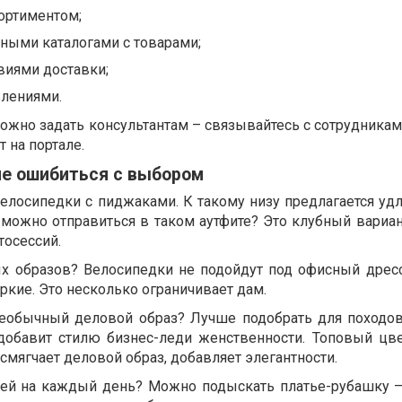
ортиментом;
ными каталогами с товарами;
иями доставки;
лениями.
ожно задать консультантам – связывайтесь с сотрудникам
т на портале.
не ошибиться с выбором
велосипедки с пиджаками. К такому низу предлагается уд
 можно отправиться в таком аутфите? Это клубный вариан
тосессий.
х образов? Велосипедки не подойдут под офисный дресс
кие. Это несколько ограничивает дам.
еобычный деловой образ? Лучше подобрать для походов
добавит стилю бизнес-леди женственности. Топовый цв
мягчает деловой образ, добавляет элегантности.
щей на каждый день? Можно подыскать платье-рубашку –