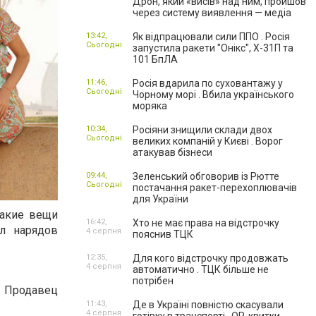
Дрон, який «висів» над ним, пройшов
через систему виявлення — медіа
13:42,
Як відпрацювали сили ППО . Росія
Сьогодні
запустила ракети "Онікс", Х-31П та
101 БпЛА
11:46,
Росія вдарила по суховантажу у
Сьогодні
Чорному морі . Вбила українського
моряка
10:34,
Росіяни знищили склади двох
Сьогодні
великих компаній у Києві . Ворог
атакував бізнеси
09:44,
Зеленський обговорив із Рютте
Сьогодні
постачання ракет-перехоплювачів
для України
какие вещи
16:42,
Хто не має права на відстрочку
ал нарядов
4 серпня
пояснив ТЦК
12:35,
Для кого відстрочку продовжать
4 серпня
автоматично . ТЦК більше не
потрібен
. Продавец
11:43,
Де в Україні повністю скасували
4 серпня