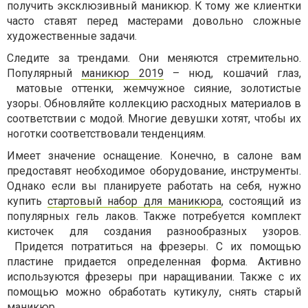
получить эксклюзивный маникюр. К тому же клиентки
часто ставят перед мастерами довольно сложные
художественные задачи.
Следите за трендами. Они меняются стремительно.
Популярный
маникюр 2019
– нюд, кошачий глаз,
матовые оттенки, жемчужное сияние, золотистые
узоры. Обновляйте коллекцию расходных материалов в
соответствии с модой. Многие девушки хотят, чтобы их
ноготки соответствовали тенденциям.
Имеет значение оснащение. Конечно, в салоне вам
предоставят необходимое оборудование, инструменты.
Однако если вы планируете работать на себя, нужно
купить
стартовый набор для маникюра
, состоящий из
популярных гель лаков. Также потребуется комплект
кисточек для создания разнообразных узоров.
Придется потратиться на фрезеры. С их помощью
пластине придается определенная форма. Активно
используются фрезеры при наращивании. Также с их
помощью можно обработать кутикулу, снять старый
маникюр.