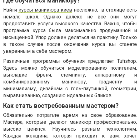
Где обучаться маникюру?
Найти
курсы маникюра киев
несложно, в столице есть
немало школ. Однако далеко не все они могут
предоставить услуги высокого качества. Важно, чтобы
программа курса была максимально продуманной и
насыщенной. Упор должен делаться на практику. Только
в таком случае после окончания курса вы станете
уверенным в себе мастером.
Различные программы обучения предлагает Tufishop.
Здесь можно обучиться моделированию полигелем,
выкладке френч, стемпингу, аппаратному и
комбинированному маникюру, градиенту и
минимализму, дизайнам с гель-паутинкой, геометрии,
выравниванию, созданию идеальных бликов.
Как стать востребованным мастером?
Обязательно потратьте время на свое образование.
Мастера, которые делают маникюр профессионально,
высоко ценятся. Научитесь разным технологиям.
Каждая женщина, которая приходит к вам, хочет