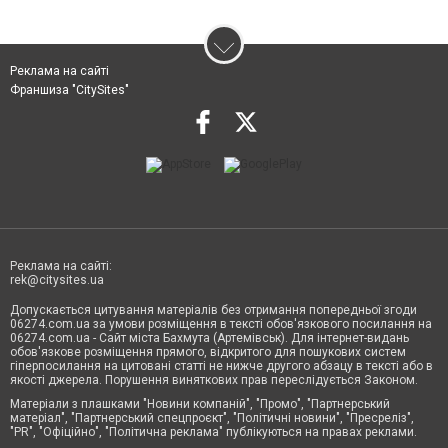
Реклама на сайті
Франшиза "CitySites"
Реклама на сайті:
rek@citysites.ua
Допускається цитування матеріалів без отримання попередньої згоди
06274.com.ua за умови розміщення в тексті обов'язкового посилання на
06274.com.ua - Сайт міста Бахмута (Артемівськ). Для інтернет-видань
обов'язкове розміщення прямого, відкритого для пошукових систем
гіперпосилання на цитовані статті не нижче другого абзацу в тексті або в
якості джерела. Порушення виняткових прав переслідується Законом.
Матеріали з плашками "Новини компаній", "Промо", "Партнерський
матеріал", "Партнерський спецпроєкт", "Політичні новини", "Пресреліз",
"PR", "Офіційно", "Політична реклама" публікуються на правах реклами.