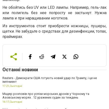
Не обойтись без
UV
или
LED
лампы. Например, гель-лак
или полигель без нее попросту не застынут. Нужна
лампа и при наращивании ноготков.
Из инструментов стоит приобрести ножницы, пушеры,
щетки. Не забудьте о средствах для дезинфекции, топах,
праймерах.
Останні новини
Reuters - Демократи США готують новий удар по Трампу, і це не
імпічмент
17:21,
Сьогодні
Мадяр розповів про успіхи морських дронів у Чорному та
Азовському морях . 12 уражених суден за тиждень
16:17,
Сьогодні