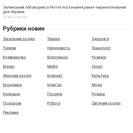
Зеленський обговорив із Рютте постачання ракет-перехоплювачів
для України
09:44,
6 серпня
Рубрики новин
Загальний розділ
Техніка
Здоров'я
Туризм
Нерухомість
Транспорт
Будівництво
Відпочинок
Розваги
Бізнес
Меблі
Спорт
Жіночий розділ
Інтернет
Культура
Економіка
Інтер'єр
Мода
Кулінарія
Послуги
Родина
Подорожі
Робота
Дитячий розділ
Реклама