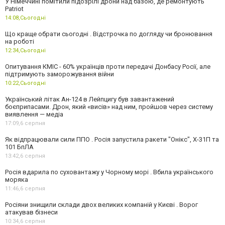
У Німеччині помітили підозрілі дрони над базою, де ремонтують
Patriot
14:08,
Сьогодні
Що краще обрати сьогодні . Відстрочка по догляду чи бронювання
на роботі
12:34,
Сьогодні
Опитування КМІС - 60% українців проти передачі Донбасу Росії, але
підтримують заморожування війни
10:22,
Сьогодні
Український літак Ан-124 в Лейпцигу був завантажений
боєприпасами. Дрон, який «висів» над ним, пройшов через систему
виявлення — медіа
17:09,
6 серпня
Як відпрацювали сили ППО . Росія запустила ракети "Онікс", Х-31П та
101 БпЛА
13:42,
6 серпня
Росія вдарила по суховантажу у Чорному морі . Вбила українського
моряка
11:46,
6 серпня
Росіяни знищили склади двох великих компаній у Києві . Ворог
атакував бізнеси
10:34,
6 серпня