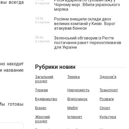
Росія вдарила по суховантажу у
 вы всегда
6 серпня
Чорному морі . Вбила українського
моряка
10:34,
Росіяни знищили склади двох
6 серпня
великих компаній у Києві . Ворог
атакував бізнеси
09:44,
Зеленський обговорив із Рютте
6 серпня
постачання ракет-перехоплювачів
для України
но находит
Рубрики новин
и название
Загальний
Техніка
Здоров'я
розділ
Туризм
Нерухомість
Транспорт
Будівництво
Відпочинок
Розваги
 Мы готовы
Бізнес
Меблі
Спорт
Жіночий
Інтернет
Культура
розділ