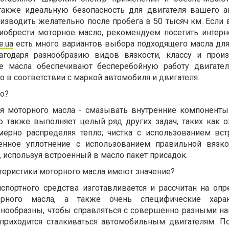
 также идеальную безопасность для двигателя вашего а
изводить желательно после пробега в 50 тысяч км. Если
иобрести моторное масло, рекомендуем посетить интерн
ne.ua
есть много вариантов выбора подходящего масла для
агодаря разнообразию видов вязкости, классу и произ
 масла обеспечивают бесперебойную работу двигател
 в соответствии с маркой автомобиля и двигателя.
ло?
я моторного масла - смазывать внутренние компоненты
о также выполняет целый ряд других задач, таких как 
омерно распределяя тепло; чистка с использованием вс
енное уплотнение с использованием правильной вязко
 используя встроенный в масло пакет присадок.
ктеристики моторного масла имеют значение?
спортного средства изготавливается и рассчитан на оп
рного масла, а также очень специфические характ
нообразны, чтобы справляться с совершенно разными на
 приходится сталкиваться автомобильным двигателям. П