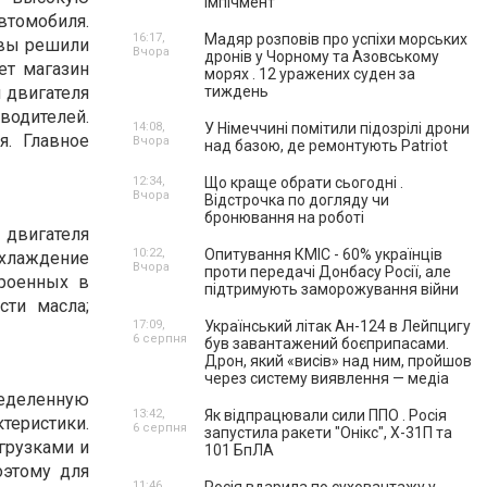
імпічмент
втомобиля.
16:17,
Мадяр розповів про успіхи морських
 вы решили
Вчора
дронів у Чорному та Азовському
ет магазин
морях . 12 уражених суден за
 двигателя
тиждень
водителей.
14:08,
У Німеччині помітили підозрілі дрони
я. Главное
Вчора
над базою, де ремонтують Patriot
12:34,
Що краще обрати сьогодні .
Вчора
Відстрочка по догляду чи
бронювання на роботі
 двигателя
10:22,
Опитування КМІС - 60% українців
охлаждение
Вчора
проти передачі Донбасу Росії, але
троенных в
підтримують заморожування війни
сти масла;
17:09,
Український літак Ан-124 в Лейпцигу
6 серпня
був завантажений боєприпасами.
Дрон, який «висів» над ним, пройшов
через систему виявлення — медіа
ределенную
13:42,
Як відпрацювали сили ППО . Росія
еристики.
6 серпня
запустила ракети "Онікс", Х-31П та
грузками и
101 БпЛА
оэтому для
11:46,