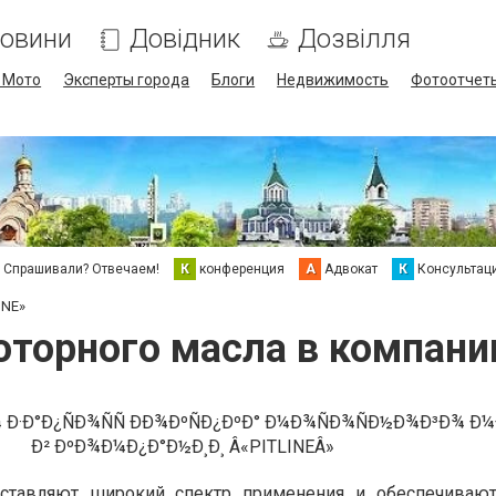
овини
Довідник
Дозвілля
/ Мото
Эксперты города
Блоги
Недвижимость
Фотоотчет
Спрашивали? Отвечаем!
К
конференция
А
Адвокат
К
Консультац
INE»
торного масла в компани
тавляют широкий спектр применения и обеспечиваю