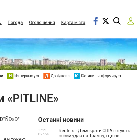
ы
Погода
Оголошення
Карта міста
ии
И
Из первых уст
Д
Довідкова
Ю
Юстиция информирует
и «PITLINE»
Останні новини
17:21,
Reuters - Демократи США готують
Вчора
новий удар по Трампу, і це не
т высокую