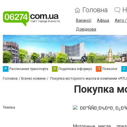
Головна
Н
Вакансії
Афіша
Авто 
Довідкова
Р
Расписание транспорта
П
Податкова інформує
П
Психолог
С
Головна
Бізнес новини
Покупка моторного масла в компании «PITL
Покупка мо
Техніка
Моторные масла предс