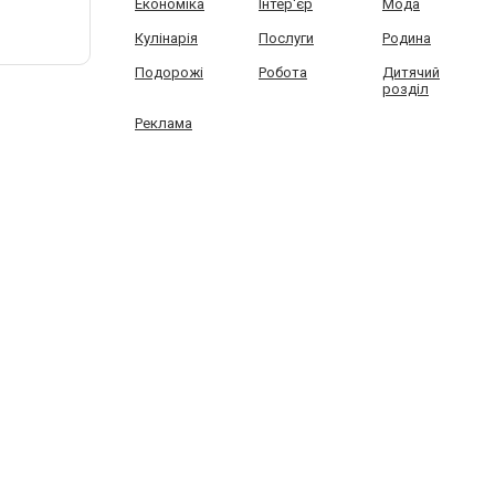
Економіка
Інтер'єр
Мода
Кулінарія
Послуги
Родина
Подорожі
Робота
Дитячий
розділ
Реклама