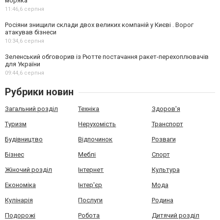
моряка
11:46,
6 серпня
Росіяни знищили склади двох великих компаній у Києві . Ворог
атакував бізнеси
10:34,
6 серпня
Зеленський обговорив із Рютте постачання ракет-перехоплювачів
для України
09:44,
6 серпня
Рубрики новин
Загальний розділ
Техніка
Здоров'я
Туризм
Нерухомість
Транспорт
Будівництво
Відпочинок
Розваги
Бізнес
Меблі
Спорт
Жіночий розділ
Інтернет
Культура
Економіка
Інтер'єр
Мода
Кулінарія
Послуги
Родина
Подорожі
Робота
Дитячий розділ