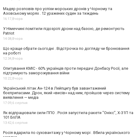
Мадяр розповів про успіхи морських дронів у Чорному та
Азовському морях . 12 уражених суден за тиждень
16:17,
Вчора
У Німеччині помітили підозрілі дрони над базою, де ремонтують
Patriot
14:08,
Вчора
Що краще обрати сьогодні . Відстрочка по догляду чи бронювання
на роботі
12:34,
Вчора
Опитування КМІС - 60% українців проти передачі Донбасу Росії, але
підтримують заморожування війни
10:22,
Вчора
Український літак Ан-124 в Лейпцигу був завантажений
боєприпасами. Дрон, який «висів» над ним, пройшов через систему
виявлення — медіа
17:09,
6 серпня
Як відпрацювали сили ППО . Росія запустила ракети "Онікс", Х-31П та
101 БпЛА
13:42,
6 серпня
Росія вдарила по суховантажу у Чорному морі . Вбила українського