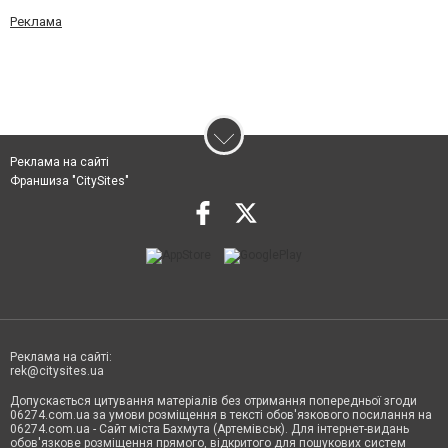
Реклама
Реклама на сайті
Франшиза "CitySites"
Реклама на сайті:
rek@citysites.ua
Допускається цитування матеріалів без отримання попередньої згоди
06274.com.ua за умови розміщення в тексті обов'язкового посилання на
06274.com.ua - Сайт міста Бахмута (Артемівськ). Для інтернет-видань
обов'язкове розміщення прямого, відкритого для пошукових систем