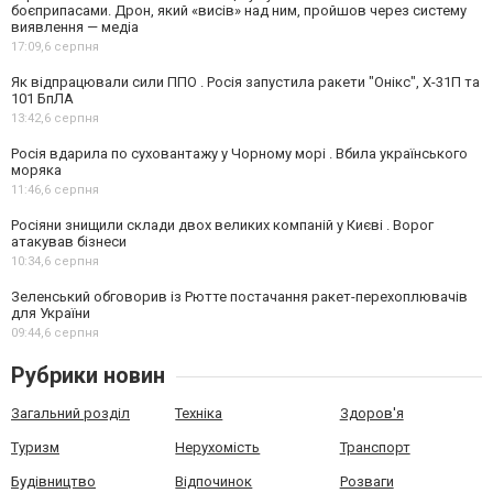
боєприпасами. Дрон, який «висів» над ним, пройшов через систему
виявлення — медіа
17:09,
6 серпня
Як відпрацювали сили ППО . Росія запустила ракети "Онікс", Х-31П та
101 БпЛА
13:42,
6 серпня
Росія вдарила по суховантажу у Чорному морі . Вбила українського
моряка
11:46,
6 серпня
Росіяни знищили склади двох великих компаній у Києві . Ворог
атакував бізнеси
10:34,
6 серпня
Зеленський обговорив із Рютте постачання ракет-перехоплювачів
для України
09:44,
6 серпня
Рубрики новин
Загальний розділ
Техніка
Здоров'я
Туризм
Нерухомість
Транспорт
Будівництво
Відпочинок
Розваги