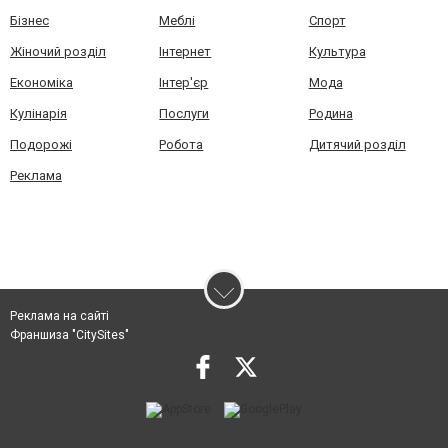
Бізнес
Меблі
Спорт
Жіночий розділ
Інтернет
Культура
Економіка
Інтер'єр
Мода
Кулінарія
Послуги
Родина
Подорожі
Робота
Дитячий розділ
Реклама
Реклама на сайті
Франшиза "CitySites"