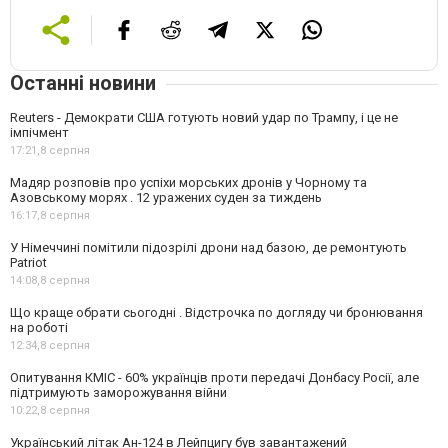
Останні новини
Reuters - Демократи США готують новий удар по Трампу, і це не
імпічмент
17:21,
8 серпня
Мадяр розповів про успіхи морських дронів у Чорному та
Азовському морях . 12 уражених суден за тиждень
16:17,
8 серпня
У Німеччині помітили підозрілі дрони над базою, де ремонтують
Patriot
14:08,
8 серпня
Що краще обрати сьогодні . Відстрочка по догляду чи бронювання
на роботі
12:34,
8 серпня
Опитування КМІС - 60% українців проти передачі Донбасу Росії, але
підтримують заморожування війни
10:22,
8 серпня
Український літак Ан-124 в Лейпцигу був завантажений