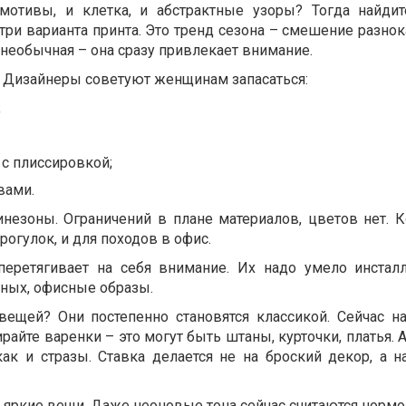
мотивы, и клетка, и абстрактные узоры? Тогда найдит
 три варианта принта. Это тренд сезона – смешение разн
 необычная – она сразу привлекает внимание.
 Дизайнеры советуют женщинам запасаться:
;
с плиссировкой;
вами.
незоны. Ограничений в плане материалов, цветов нет. 
рогулок, и для походов в офис.
перетягивает на себя внимание. Их надо умело инстал
ных, офисные образы.
вещей? Они постепенно становятся классикой. Сейчас н
ирайте варенки – это могут быть штаны, курточки, платья.
ак и стразы. Ставка делается не на броский декор, а на
 яркие вещи. Даже неоновые тона сейчас считаются нормо