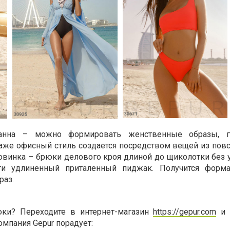
ранна – можно формировать женственные образы, г
аже офисный стиль создается посредством вещей из пов
новинка – брюки делового кроя длиной до щиколотки без 
ти удлиненный приталенный пиджак. Получится форма
раз.
ки? Переходите в интернет-магазин
https://gepur.com
и 
мпания Gepur порадует: