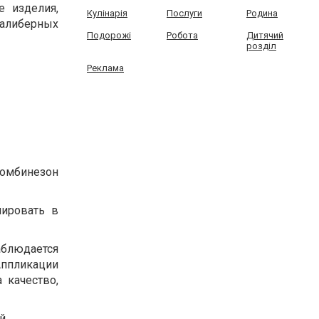
е изделия,
Кулінарія
Послуги
Родина
окалиберных
Подорожі
Робота
Дитячий
розділ
Реклама
Комбинезон
лировать в
аблюдается
 Аппликации
 качество,
й.