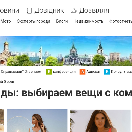
овини
Довідник
Дозвілля
/ Мото
Эксперты города
Блоги
Недвижимость
Фотоотчет
Спрашивали? Отвечаем!
К
конференция
А
Адвокат
К
Консультац
й Gepur
ды: выбираем вещи с ком