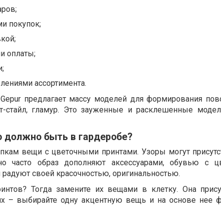
аров;
и покупок;
кой;
и оплаты;
;
лениями ассортимента.
epur предлагает массу моделей для формирования по
ит-стайл, гламур. Это зауженные и расклешенные моде
о должно быть в гардеробе?
упкам вещи с цветочными принтами. Узоры могут присутс
о часто образ дополняют аксессуарами, обувью с ц
 радуют своей красочностью, оригинальностью.
ринтов? Тогда замените их вещами в клетку. Она прису
ьях – выбирайте одну акцентную вещь и на основе нее 