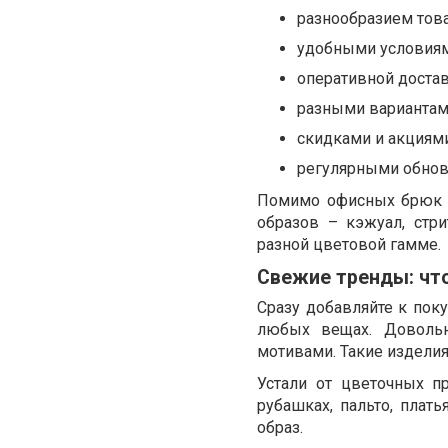
разнообразием тов
удобными условиям
оперативной достав
разными вариантам
скидками и акциями
регулярными обнов
Помимо офисных брюк G
образов – кэжуал, стр
разной цветовой гамме.
Свежие тренды: чт
Сразу добавляйте к пок
любых вещах. Довольн
мотивами. Такие изделия
Устали от цветочных п
рубашках, пальто, плат
образ.