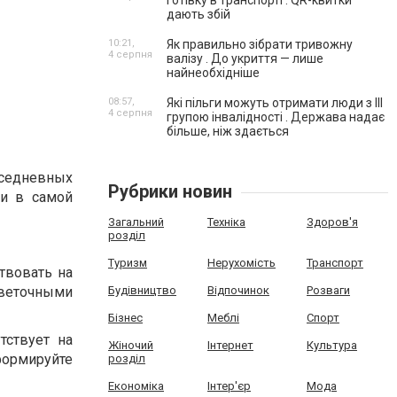
готівку в транспорті . QR-квитки
дають збій
10:21,
Як правильно зібрати тривожну
4 серпня
валізу . До укриття — лише
найнеобхідніше
08:57,
Які пільги можуть отримати люди з III
4 серпня
групою інвалідності . Держава надає
більше, ніж здається
вседневных
Рубрики новин
ли в самой
Загальний
Техніка
Здоров'я
розділ
Туризм
Нерухомість
Транспорт
твовать на
веточными
Будівництво
Відпочинок
Розваги
Бізнес
Меблі
Спорт
тствует на
Жіночий
Інтернет
Культура
формируйте
розділ
Економіка
Інтер'єр
Мода