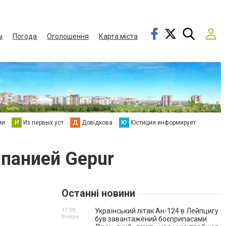
ы
Погода
Оголошення
Карта міста
ии
И
Из первых уст
Д
Довідкова
Ю
Юстиция информирует
панией Gepur
Останні новини
17:09,
Український літак Ан-124 в Лейпцигу
Вчора
був завантажений боєприпасами.