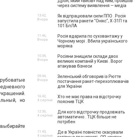
Дрон, який «висів» над ним, пройшов
через систему виявлення — медіа
13:42,
Як відпрацювали сили ППО . Росія
Вчора
запустила ракети "Онікс", Х-31П та
101 БпЛА
11:46,
Росія вдарила по суховантажу у
Вчора
Чорному морі . Вбила українського
моряка
10:34,
Росіяни знищили склади двох
Вчора
великих компаній у Києві . Ворог
атакував бізнеси
09:44,
Зеленський обговорив із Рютте
рубоватые
Вчора
постачання ракет-перехоплювачів
седневного
для України
украшений.
16:42,
Хто не має права на відстрочку
льный, но
4 серпня
пояснив ТЦК
12:35,
Для кого відстрочку продовжать
4 серпня
автоматично . ТЦК більше не
потрібен
выбирайте
11:43,
Де в Україні повністю скасували
4 серпня