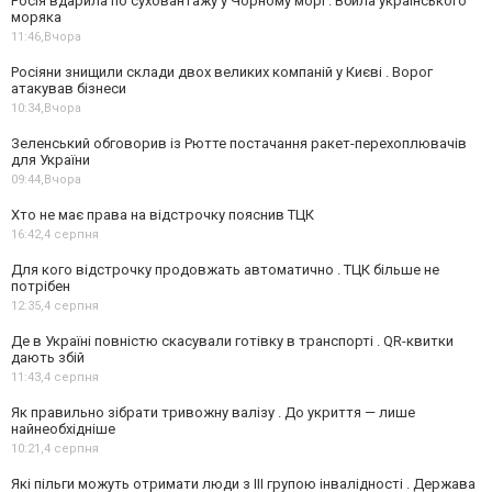
Росія вдарила по суховантажу у Чорному морі . Вбила українського
моряка
11:46,
Вчора
Росіяни знищили склади двох великих компаній у Києві . Ворог
атакував бізнеси
10:34,
Вчора
Зеленський обговорив із Рютте постачання ракет-перехоплювачів
для України
09:44,
Вчора
Хто не має права на відстрочку пояснив ТЦК
16:42,
4 серпня
Для кого відстрочку продовжать автоматично . ТЦК більше не
потрібен
12:35,
4 серпня
Де в Україні повністю скасували готівку в транспорті . QR-квитки
дають збій
11:43,
4 серпня
Як правильно зібрати тривожну валізу . До укриття — лише
найнеобхідніше
10:21,
4 серпня
Які пільги можуть отримати люди з III групою інвалідності . Держава