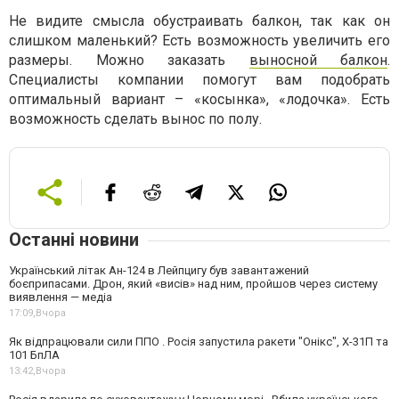
Не видите смысла обустраивать балкон, так как он
слишком маленький? Есть возможность увеличить его
размеры. Можно заказать
выносной балкон
.
Специалисты компании помогут вам подобрать
оптимальный вариант – «косынка», «лодочка». Есть
возможность сделать вынос по полу.
Останні новини
Український літак Ан-124 в Лейпцигу був завантажений
боєприпасами. Дрон, який «висів» над ним, пройшов через систему
виявлення — медіа
17:09,
Вчора
Як відпрацювали сили ППО . Росія запустила ракети "Онікс", Х-31П та
101 БпЛА
13:42,
Вчора