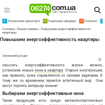
Р
Расписание транспорта
П
Податкова інформує
П
Психолог
С
Головна
Бізнес новини
Повышаем энергоэффективность
квартиры
Повышаем энергоэффективность квартиры
Загальний розділ
П
овысить энергоэффективность жилья можно,
установив новые
окна в квартиру
. Старые конструкции,
как правило, хуже справляются со своими задачами. К
тому же со временем теряется эстетичный вид. Они
могут портить интерьер комнат.
Выбираем энергоэффективные окна
Такая продукция есть среди металлопластиковых