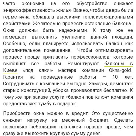
часто экономия на его обустройстве снижает
энергоэффективность жилья. Важно, чтобы дверь была
герметична, обладала высокими теплоизоляционными
свойствами. Желательно провести остекление балкона.
Окна должны быть надежными. К тому же не
помешает выполнить утепление данной площади.
Особенно, если планируете использовать балкон как
дополнительное помещение. Чтобы оптимизировать
процесс проще пригласить профессионалов, которые
выполнят все работы. Ремонтируют
балконы в
Киеве
«под ключ» мастера компании Okna-gold.
Гарантия на проведенные работы – 10 лет.
Сотрудничать с компанией выгодно. Замеры, демонтаж
старых конструкций, уборка производятся бесплатно. К
тому же при заказе услуги «балкон под ключ» компания
предоставляет тумбу в подарок.
Приобрести окна можно в кредит. Это существенно
снижает нагрузку на месячный бюджет. Сделать
несколько небольших платежей гораздо проще, чем
сразу же выложить крупную сумму денег.