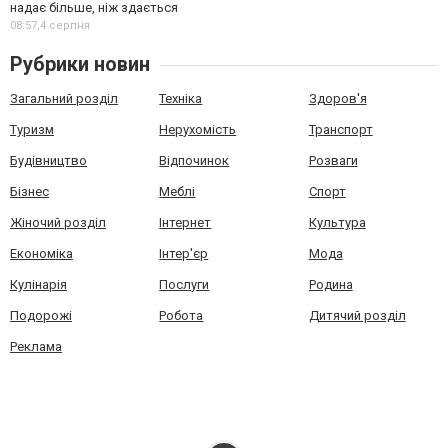
надає більше, ніж здається
08:57,
4 серпня
Рубрики новин
Загальний розділ
Техніка
Здоров'я
Туризм
Нерухомість
Транспорт
Будівництво
Відпочинок
Розваги
Бізнес
Меблі
Спорт
Жіночий розділ
Інтернет
Культура
Економіка
Інтер'єр
Мода
Кулінарія
Послуги
Родина
Подорожі
Робота
Дитячий розділ
Реклама