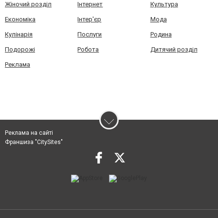
Жіночий розділ
Інтернет
Культура
Економіка
Інтер'єр
Мода
Кулінарія
Послуги
Родина
Подорожі
Робота
Дитячий розділ
Реклама
Реклама на сайті
Франшиза "CitySites"