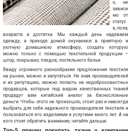
о, не
зависи
мо от
статус
а, пола,
возраста и достатка. Мы каждый день надеваем
одежду, а приходя домой окунаемся в приятную и
уютную домашнюю атмосферу, создать которую
можно только с помощью текстильной продукции –
штор, покрывал, пледов, постельного белья.
Ввиду огромного разнообразия предложения текстиля
на рынке, можно и запутаться. Не зная производителей
и их репутацию, можно попасть на недобросовестных
продавцов, которые под видом качественных тканей
продадут вам китайский аналог за баснословные
деньги. Чтобы этого не произошло, стоит раз и навсегда
выбрать для себя надежного производителя текстиля и
пользоваться его изделиями и услугами много лет. А на
кого стоит обратить внимание, читайте дальше.
Топ-5 причин покупать ткани у компании