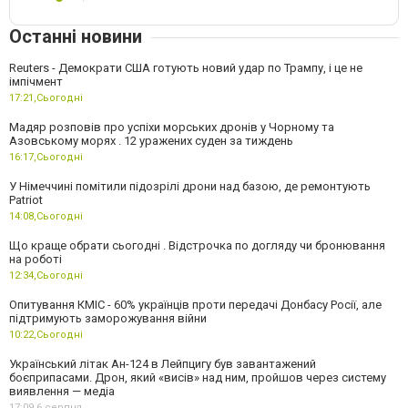
Останні новини
Reuters - Демократи США готують новий удар по Трампу, і це не
імпічмент
17:21,
Сьогодні
Мадяр розповів про успіхи морських дронів у Чорному та
Азовському морях . 12 уражених суден за тиждень
16:17,
Сьогодні
У Німеччині помітили підозрілі дрони над базою, де ремонтують
Patriot
14:08,
Сьогодні
Що краще обрати сьогодні . Відстрочка по догляду чи бронювання
на роботі
12:34,
Сьогодні
Опитування КМІС - 60% українців проти передачі Донбасу Росії, але
підтримують заморожування війни
10:22,
Сьогодні
Український літак Ан-124 в Лейпцигу був завантажений
боєприпасами. Дрон, який «висів» над ним, пройшов через систему
виявлення — медіа
17:09,
6 серпня