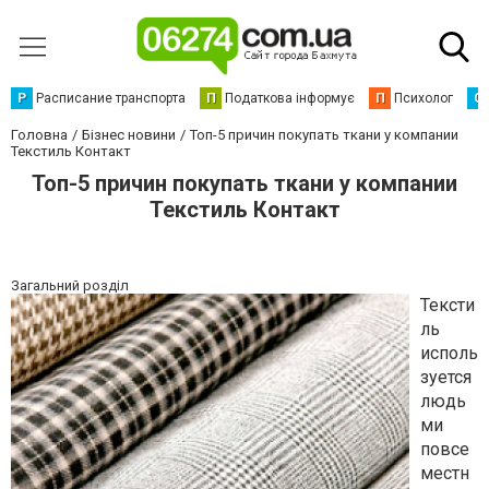
Р
Расписание транспорта
П
Податкова інформує
П
Психолог
С
Головна
Бізнес новини
Топ-5 причин покупать ткани у компании
Текстиль Контакт
Топ-5 причин покупать ткани у компании
Текстиль Контакт
Загальний розділ
Тексти
ль
исполь
зуется
людь
ми
повсе
местн