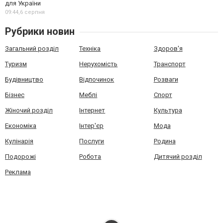
для України
09:44,
6 серпня
Рубрики новин
Загальний розділ
Техніка
Здоров'я
Туризм
Нерухомість
Транспорт
Будівництво
Відпочинок
Розваги
Бізнес
Меблі
Спорт
Жіночий розділ
Інтернет
Культура
Економіка
Інтер'єр
Мода
Кулінарія
Послуги
Родина
Подорожі
Робота
Дитячий розділ
Реклама