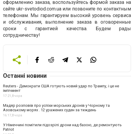
оформлению заказа, воспользуйтесь формой заказа на
сайте ukr-svetodiod.com.ua или позвоните по контактным
телефонам. Мы гарантируем высокий уровень сервиса
и обслуживания, выполнение заказа в оговоренные
сроки с гарантией качества. Будем рады
сотрудничеству!
Останні новини
Reuters - Демократи США готують новий удар по Трампу, і це не
імпічмент
17:21,
Вчора
Мадяр розповів про успіхи морських дронів у Чорному та
Азовському морях . 12 уражених суден за тиждень
16:17,
Вчора
У Німеччині помітили підозрілі дрони над базою, де ремонтують
Patriot