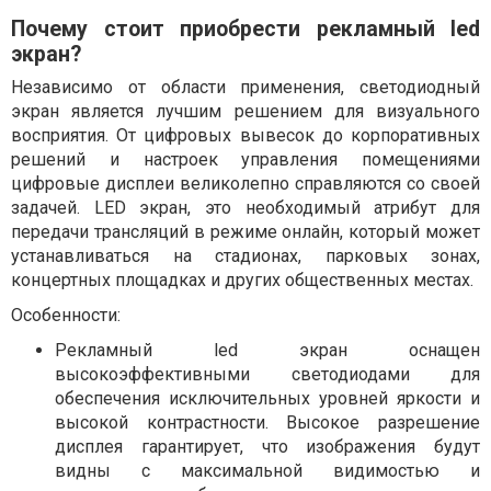
Почему стоит приобрести рекламный led
экран?
Независимо от области применения, светодиодный
экран является лучшим решением для визуального
восприятия. От цифровых вывесок до корпоративных
решений и настроек управления помещениями
цифровые дисплеи великолепно справляются со своей
задачей. LED экран, это необходимый атрибут для
передачи трансляций в режиме онлайн, который может
устанавливаться на стадионах, парковых зонах,
концертных площадках и других общественных местах.
Особенности:
Рекламный led экран оснащен
высокоэффективными светодиодами для
обеспечения исключительных уровней яркости и
высокой контрастности. Высокое разрешение
дисплея гарантирует, что изображения будут
видны с максимальной видимостью и