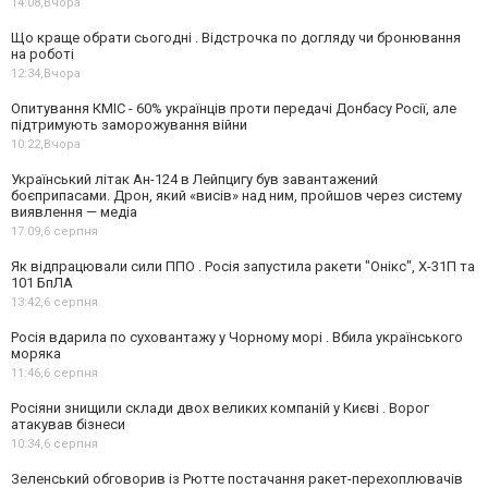
14:08,
Вчора
Що краще обрати сьогодні . Відстрочка по догляду чи бронювання
на роботі
12:34,
Вчора
Опитування КМІС - 60% українців проти передачі Донбасу Росії, але
підтримують заморожування війни
10:22,
Вчора
Український літак Ан-124 в Лейпцигу був завантажений
боєприпасами. Дрон, який «висів» над ним, пройшов через систему
виявлення — медіа
17:09,
6 серпня
Як відпрацювали сили ППО . Росія запустила ракети "Онікс", Х-31П та
101 БпЛА
13:42,
6 серпня
Росія вдарила по суховантажу у Чорному морі . Вбила українського
моряка
11:46,
6 серпня
Росіяни знищили склади двох великих компаній у Києві . Ворог
атакував бізнеси
10:34,
6 серпня
Зеленський обговорив із Рютте постачання ракет-перехоплювачів