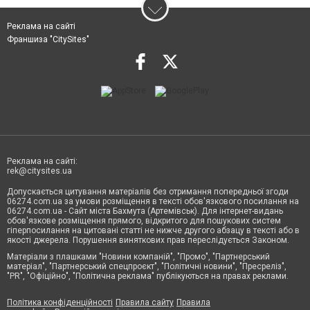
Реклама на сайті
Франшиза "CitySites"
Реклама на сайті:
rek@citysites.ua
Допускається цитування матеріалів без отримання попередньої згоди
06274.com.ua за умови розміщення в тексті обов'язкового посилання на
06274.com.ua - Сайт міста Бахмута (Артемівськ). Для інтернет-видань
обов'язкове розміщення прямого, відкритого для пошукових систем
гіперпосилання на цитовані статті не нижче другого абзацу в тексті або в
якості джерела. Порушення виняткових прав переслідується Законом.
Матеріали з плашками "Новини компаній", "Промо", "Партнерський
матеріал", "Партнерський спецпроєкт", "Політичні новини", "Пресреліз",
"PR", "Офіційно", "Політична реклама" публікуються на правах реклами.
Політика конфіденційності
Правила сайту
Правила