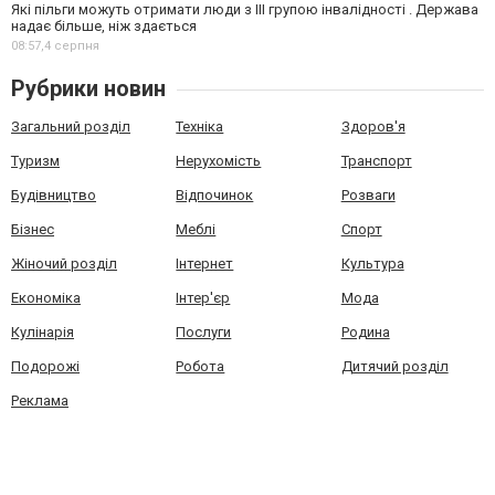
Які пільги можуть отримати люди з III групою інвалідності . Держава
надає більше, ніж здається
08:57,
4 серпня
Рубрики новин
Загальний розділ
Техніка
Здоров'я
Туризм
Нерухомість
Транспорт
Будівництво
Відпочинок
Розваги
Бізнес
Меблі
Спорт
Жіночий розділ
Інтернет
Культура
Економіка
Інтер'єр
Мода
Кулінарія
Послуги
Родина
Подорожі
Робота
Дитячий розділ
Реклама