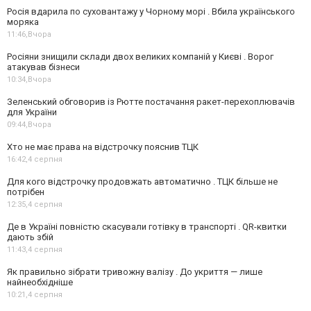
Росія вдарила по суховантажу у Чорному морі . Вбила українського
моряка
11:46,
Вчора
Росіяни знищили склади двох великих компаній у Києві . Ворог
атакував бізнеси
10:34,
Вчора
Зеленський обговорив із Рютте постачання ракет-перехоплювачів
для України
09:44,
Вчора
Хто не має права на відстрочку пояснив ТЦК
16:42,
4 серпня
Для кого відстрочку продовжать автоматично . ТЦК більше не
потрібен
12:35,
4 серпня
Де в Україні повністю скасували готівку в транспорті . QR-квитки
дають збій
11:43,
4 серпня
Як правильно зібрати тривожну валізу . До укриття — лише
найнеобхідніше
10:21,
4 серпня