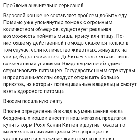
Проблема значительно серьезней
Взрослой кошке не составляет проблем добыть еду.
Помимо уже упомянутых помоек с огромным
количеством объедков, существует реальная
возможность поймать мышь, крысу или птицу. По-
настоящему действенной помощь окажется только в
том случае, если количество животных, живущих на
улице, будет снижаться. Добиться этого можно лишь
совместными усилиями. Владельцам необходимо
стерилизовать питомцев. Государственным структурам
и предпринимателям следует открывать больше
приютов, из которых потенциальные владельцы смогут
взять здорового питомца.
Вносим посильную лепту
Вполне определенный вклад в уменьшение числа
бездомных кошек вносит и наш магазин, предлагая
купить корм Роял Канин Киттен и другие товары по
максимально низким ценам. Это упрощает и
удешевляет содержание животных и позволят