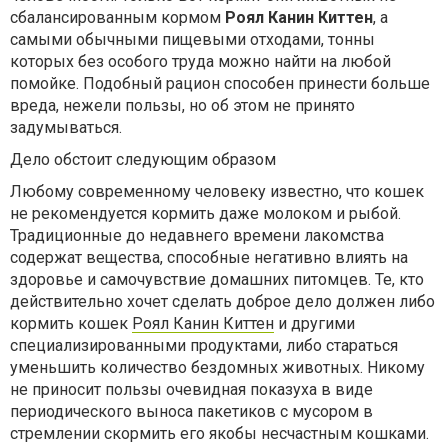
сбалансированным кормом
Роял Канин Киттен
, а
самыми обычными пищевыми отходами, тонны
которых без особого труда можно найти на любой
помойке. Подобный рацион способен принести больше
вреда, нежели пользы, но об этом не принято
задумываться.
Дело обстоит следующим образом
Любому современному человеку известно, что кошек
не рекомендуется кормить даже молоком и рыбой.
Традиционные до недавнего времени лакомства
содержат вещества, способные негативно влиять на
здоровье и самочувствие домашних питомцев. Те, кто
действительно хочет сделать доброе дело должен либо
кормить кошек
Роял Канин Киттен
и другими
специализированными продуктами, либо стараться
уменьшить количество бездомных животных. Никому
не приносит пользы очевидная показуха в виде
периодического выноса пакетиков с мусором в
стремлении скормить его якобы несчастным кошками.