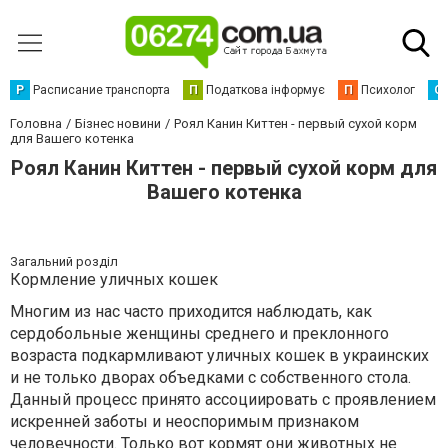
Р
Расписание транспорта
П
Податкова інформує
П
Психолог
С
Головна
Бізнес новини
Роял Канин Киттен - первый сухой корм
для Вашего котенка
Роял Канин Киттен - первый сухой корм для
Вашего котенка
Загальний розділ
Кормление уличных кошек
Многим из нас часто приходится наблюдать, как
сердобольные женщины среднего и преклонного
возраста подкармливают уличных кошек в украинских
и не только дворах объедками с собственного стола.
Данный процесс принято ассоциировать с проявлением
искренней заботы и неоспоримым признаком
человечности. Только вот кормят они животных не