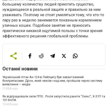
большему количеству людей приютить существо,
нуждающееся в реальной защите и правильно за ним
ухаживать. Поэтому не стоит умиляться тому, что кто-то
пару раз в неделю занимается показным кормлением
уличных кошек. Подобное занятие не приносить
практически никакой ощутимой пользы с точки зрения
эффективного решения глобальной проблемы.
Останні новини
Український літак Ан-124 в Лейпцигу був завантажений
боєприпасами. Дрон, який «висів» над ним, пройшов через систему
виявлення — медіа
17:09,
Вчора
Як відпрацювали сили ППО . Росія запустила ракети "Онікс", Х-31П та
101 БпЛА
13:42,
Вчора