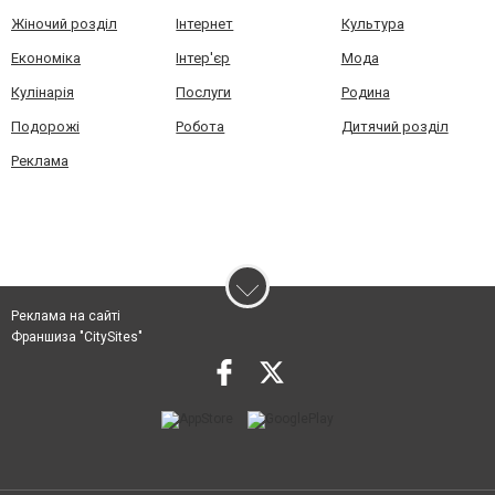
Жіночий розділ
Інтернет
Культура
Економіка
Інтер'єр
Мода
Кулінарія
Послуги
Родина
Подорожі
Робота
Дитячий розділ
Реклама
Реклама на сайті
Франшиза "CitySites"