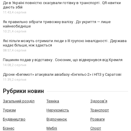
Де в Україні повністю скасували готівку в транспорті . QR-квитки
дають збій
11:43,
4 серпня
Як правильно зібрати тривожну валізу . До укриття — лише
найнеобхідніше
10:21,
4 серпня
Які пільги можуть отримати люди з III групою інвалідності . Держава
надає більше, ніж здається
08:57,
4 серпня
Пашинян подав у відставку . Союзник, що відвернувся від Кремля
14:08,
2 серпня
Дрони «Бегемот» атакували авіабазу «Енгельс-2» і НПЗ у Саратові
11:39,
2 серпня
Рубрики новин
Загальний розділ
Техніка
Здоров'я
Туризм
Нерухомість
Транспорт
Будівництво
Відпочинок
Розваги
Бізнес
Меблі
Спорт