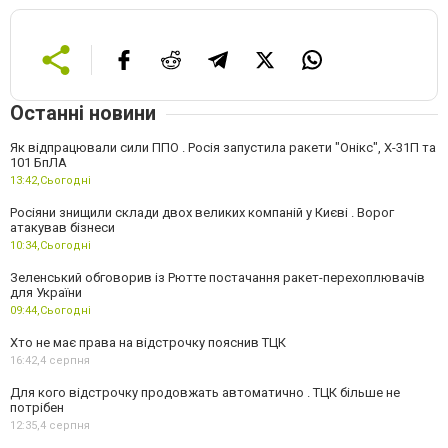
Останні новини
Як відпрацювали сили ППО . Росія запустила ракети "Онікс", Х-31П та
101 БпЛА
13:42,
Сьогодні
Росіяни знищили склади двох великих компаній у Києві . Ворог
атакував бізнеси
10:34,
Сьогодні
Зеленський обговорив із Рютте постачання ракет-перехоплювачів
для України
09:44,
Сьогодні
Хто не має права на відстрочку пояснив ТЦК
16:42,
4 серпня
Для кого відстрочку продовжать автоматично . ТЦК більше не
потрібен
12:35,
4 серпня