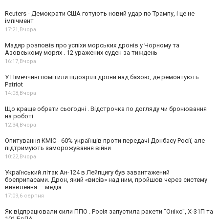
Reuters - Демократи США готують новий удар по Трампу, і це не
імпічмент
17:21,
Вчора
Мадяр розповів про успіхи морських дронів у Чорному та
Азовському морях . 12 уражених суден за тиждень
16:17,
Вчора
У Німеччині помітили підозрілі дрони над базою, де ремонтують
Patriot
14:08,
Вчора
Що краще обрати сьогодні . Відстрочка по догляду чи бронювання
на роботі
12:34,
Вчора
Опитування КМІС - 60% українців проти передачі Донбасу Росії, але
підтримують заморожування війни
10:22,
Вчора
Український літак Ан-124 в Лейпцигу був завантажений
боєприпасами. Дрон, який «висів» над ним, пройшов через систему
виявлення — медіа
17:09,
6 серпня
Як відпрацювали сили ППО . Росія запустила ракети "Онікс", Х-31П та
101 БпЛА