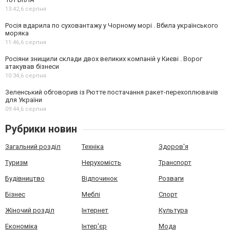
13:42,
6 серпня
Росія вдарила по суховантажу у Чорному морі . Вбила українського
моряка
11:46,
6 серпня
Росіяни знищили склади двох великих компаній у Києві . Ворог
атакував бізнеси
10:34,
6 серпня
Зеленський обговорив із Рютте постачання ракет-перехоплювачів
для України
09:44,
6 серпня
Рубрики новин
Загальний розділ
Техніка
Здоров'я
Туризм
Нерухомість
Транспорт
Будівництво
Відпочинок
Розваги
Бізнес
Меблі
Спорт
Жіночий розділ
Інтернет
Культура
Економіка
Інтер'єр
Мода