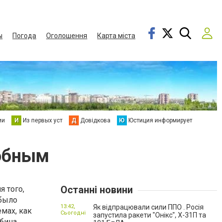
ы
Погода
Оголошення
Карта міста
ии
И
Из первых уст
Д
Довідкова
Ю
Юстиция информирует
добным
Останні новини
 того,
 было
13:42,
Як відпрацювали сили ППО . Росія
мах, как
Сьогодні
запустила ракети "Онікс", Х-31П та
абина