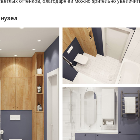
ветлых оттенков, благодаря ей можно зрительно увеличит
анузел