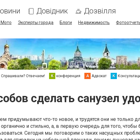
овини
Довідник
Дозвілля
/ Мото
Эксперты города
Блоги
Недвижимость
Фотоотчет
Спрашивали? Отвечаем!
К
конференция
А
Адвокат
К
Консультац
собов сделать санузел у
 придумывают что-то новое, и трудятся они не только для
органично и стильно, а, в первую очередь для того, чтобы
зоваться. Сегодня мы поговорим о таких насущных пробле
а для стиралки на небольшой площади, почему душевая к