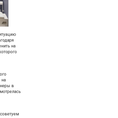
ситуацию
агодаря
енить на
которого
ого
 на
йнеры в
смотрелась
о советуем