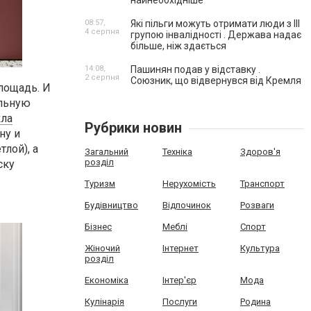
найнеобхідніше
08:57,
Які пільги можуть отримати люди з III
4 серпня
групою інвалідності . Держава надає
більше, ніж здається
14:08,
Пашинян подав у відставку .
2 серпня
Союзник, що відвернувся від Кремля
лощадь. И
альную
кла
Рубрики новин
ну и
лой), а
Загальний
Техніка
Здоров'я
розділ
ску
Туризм
Нерухомість
Транспорт
Будівництво
Відпочинок
Розваги
Бізнес
Меблі
Спорт
Жіночий
Інтернет
Культура
розділ
Економіка
Інтер'єр
Мода
Кулінарія
Послуги
Родина