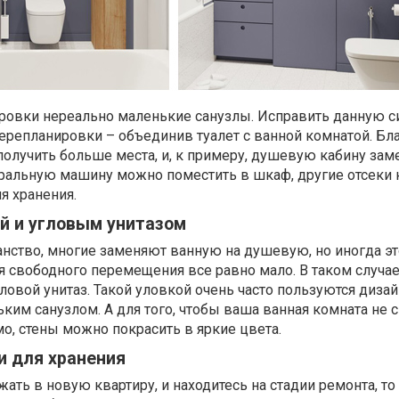
ировки нереально маленькие санузлы. Исправить данную 
ерепланировки – объединив туалет с ванной комнатой. Бл
олучить больше места, и, к примеру, душевую кабину зам
иральную машину можно поместить в шкаф, другие отсеки 
я хранения.
ой и угловым унитазом
нство, многие заменяют ванную на душевую, но иногда эт
ля свободного перемещения все равно мало. В таком случае
овой унитаз. Такой уловкой очень часто пользуются диза
ьким санузлом. А для того, чтобы ваша ванная комната не 
о, стены можно покрасить в яркие цвета.
и для хранения
жать в новую квартиру, и находитесь на стадии ремонта, т