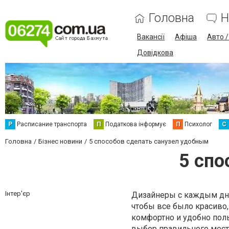
Головна
Н
Вакансії
Афіша
Авто 
Довідкова
Р
Расписание транспорта
П
Податкова інформує
П
Психолог
С
Головна
Бізнес новини
5 способов сделать санузел удобным
5 спо
Інтер'єр
Дизайнеры с каждым днем
чтобы все было красиво, 
комфортно и удобно поль
выбор правильного мест