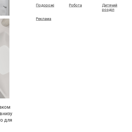
Подорожі
Робота
Дитячий
розділ
Реклама
таком
внизу
о для