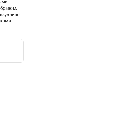
тями
образом,
визуально
ками.