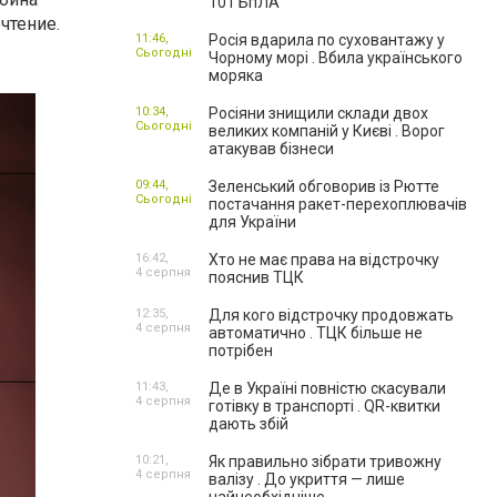
101 БпЛА
чтение.
11:46,
Росія вдарила по суховантажу у
Сьогодні
Чорному морі . Вбила українського
моряка
10:34,
Росіяни знищили склади двох
Сьогодні
великих компаній у Києві . Ворог
атакував бізнеси
09:44,
Зеленський обговорив із Рютте
Сьогодні
постачання ракет-перехоплювачів
для України
16:42,
Хто не має права на відстрочку
4 серпня
пояснив ТЦК
12:35,
Для кого відстрочку продовжать
4 серпня
автоматично . ТЦК більше не
потрібен
11:43,
Де в Україні повністю скасували
4 серпня
готівку в транспорті . QR-квитки
дають збій
10:21,
Як правильно зібрати тривожну
4 серпня
валізу . До укриття — лише