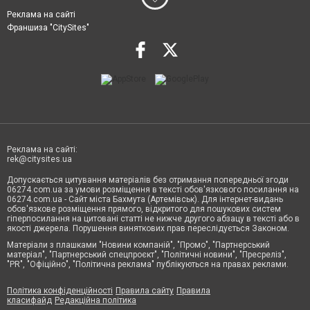
Реклама на сайті
Франшиза "CitySites"
Реклама на сайті:
rek@citysites.ua
Допускається цитування матеріалів без отримання попередньої згоди
06274.com.ua за умови розміщення в тексті обов'язкового посилання на
06274.com.ua - Сайт міста Бахмута (Артемівськ). Для інтернет-видань
обов'язкове розміщення прямого, відкритого для пошукових систем
гіперпосилання на цитовані статті не нижче другого абзацу в тексті або в
якості джерела. Порушення виняткових прав переслідується Законом.
Матеріали з плашками "Новини компаній", "Промо", "Партнерський
матеріал", "Партнерський спецпроєкт", "Політичні новини", "Пресреліз",
"PR", "Офіційно", "Політична реклама" публікуються на правах реклами.
Політика конфіденційності
Правила сайту
Правила
класифайд
Редакційна політика