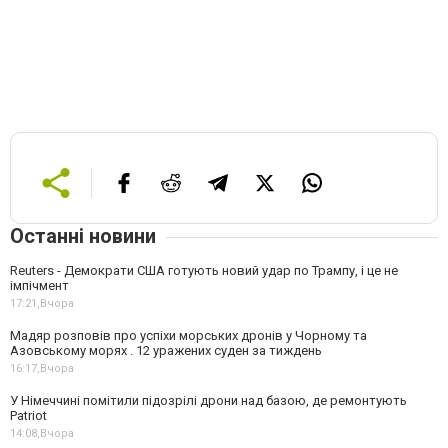
Останні новини
Reuters - Демократи США готують новий удар по Трампу, і це не
імпічмент
17:21,
Вчора
Мадяр розповів про успіхи морських дронів у Чорному та
Азовському морях . 12 уражених суден за тиждень
16:17,
Вчора
У Німеччині помітили підозрілі дрони над базою, де ремонтують
Patriot
14:08,
Вчора