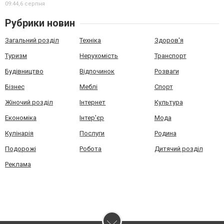
09:44,
6 серпня
Рубрики новин
Загальний розділ
Техніка
Здоров'я
Туризм
Нерухомість
Транспорт
Будівництво
Відпочинок
Розваги
Бізнес
Меблі
Спорт
Жіночий розділ
Інтернет
Культура
Економіка
Інтер'єр
Мода
Кулінарія
Послуги
Родина
Подорожі
Робота
Дитячий розділ
Реклама