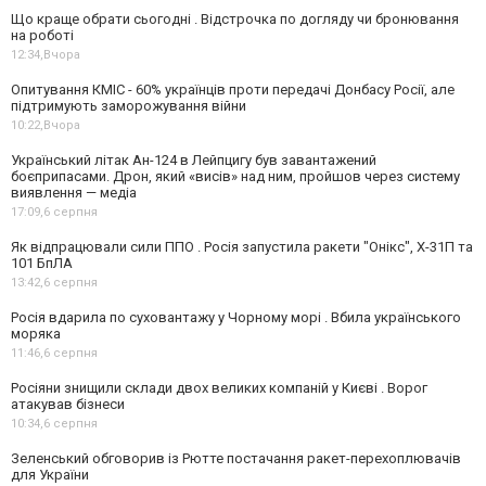
Що краще обрати сьогодні . Відстрочка по догляду чи бронювання
на роботі
12:34,
Вчора
Опитування КМІС - 60% українців проти передачі Донбасу Росії, але
підтримують заморожування війни
10:22,
Вчора
Український літак Ан-124 в Лейпцигу був завантажений
боєприпасами. Дрон, який «висів» над ним, пройшов через систему
виявлення — медіа
17:09,
6 серпня
Як відпрацювали сили ППО . Росія запустила ракети "Онікс", Х-31П та
101 БпЛА
13:42,
6 серпня
Росія вдарила по суховантажу у Чорному морі . Вбила українського
моряка
11:46,
6 серпня
Росіяни знищили склади двох великих компаній у Києві . Ворог
атакував бізнеси
10:34,
6 серпня
Зеленський обговорив із Рютте постачання ракет-перехоплювачів
для України