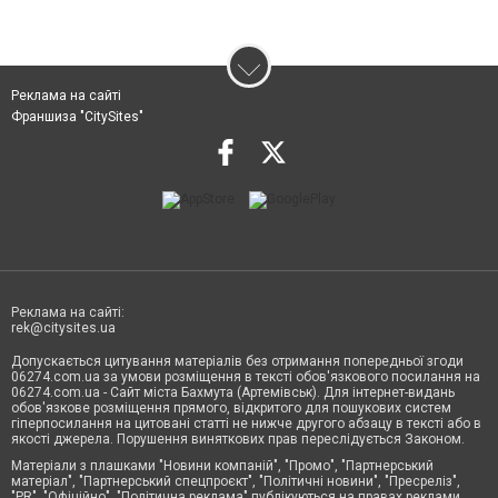
Реклама на сайті
Франшиза "CitySites"
Реклама на сайті:
rek@citysites.ua
Допускається цитування матеріалів без отримання попередньої згоди
06274.com.ua за умови розміщення в тексті обов'язкового посилання на
06274.com.ua - Сайт міста Бахмута (Артемівськ). Для інтернет-видань
обов'язкове розміщення прямого, відкритого для пошукових систем
гіперпосилання на цитовані статті не нижче другого абзацу в тексті або в
якості джерела. Порушення виняткових прав переслідується Законом.
Матеріали з плашками "Новини компаній", "Промо", "Партнерський
матеріал", "Партнерський спецпроєкт", "Політичні новини", "Пресреліз",
"PR", "Офіційно", "Політична реклама" публікуються на правах реклами.