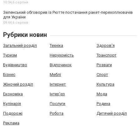
10:34,
6 серпня
Зеленський обговорив із Рютте постачання ракет-перехоплювачів
для України
09:44,
6 серпня
Рубрики новин
Загальний розділ
Техніка
Здоров'я
Туризм
Нерухомість
Транспорт
Будівництво
Відпочинок
Розваги
Бізнес
Меблі
Спорт
Жіночий розділ
Інтернет
Культура
Економіка
Інтер'єр
Мода
Кулінарія
Послуги
Родина
Подорожі
Робота
Дитячий розділ
Реклама