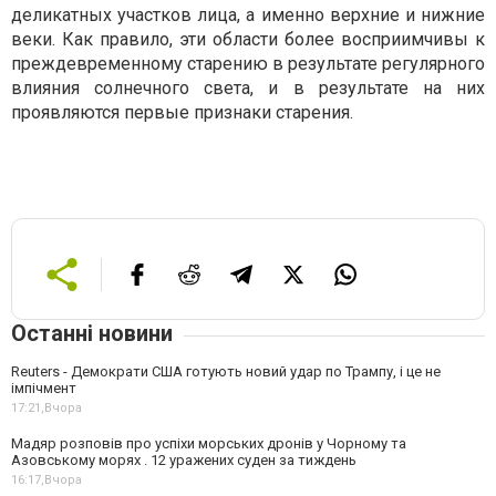
деликатных участков лица, а именно верхние и нижние
веки. Как правило, эти области более восприимчивы к
преждевременному старению в результате регулярного
влияния солнечного света, и в результате на них
проявляются первые признаки старения.
Останні новини
Reuters - Демократи США готують новий удар по Трампу, і це не
імпічмент
17:21,
Вчора
Мадяр розповів про успіхи морських дронів у Чорному та
Азовському морях . 12 уражених суден за тиждень
16:17,
Вчора