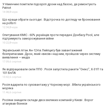
У Німеччині помітили підозрілі дрони над базою, де ремонтують
Patriot
14:08,
Вчора
Що краще обрати сьогодні . Відстрочка по догляду чи бронювання
на роботі
12:34,
Вчора
Опитування КМІС - 60% українців проти передачі Донбасу Росії, але
підтримують заморожування війни
10:22,
Вчора
Український літак Ан-124 в Лейпцигу був завантажений
боєприпасами. Дрон, який «висів» над ним, пройшов через систему
виявлення — медіа
17:09,
6 серпня
Як відпрацювали сили ППО . Росія запустила ракети "Онікс", Х-31П та
101 БпЛА
13:42,
6 серпня
Росія вдарила по суховантажу у Чорному морі . Вбила українського
моряка
11:46,
6 серпня
Росіяни знищили склади двох великих компаній у Києві . Ворог
атакував бізнеси