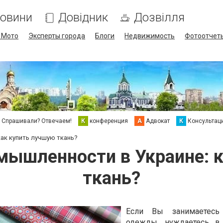
овини
Довідник
Дозвілля
/ Мото
Эксперты города
Блоги
Недвижимость
Фотоотчет
Спрашивали? Отвечаем!
К
конференция
А
Адвокат
К
Консультац
ак купить лучшую ткань?
мышленности в Украине: 
ткань?
Если Вы занимаетесь
одежды, нуждаетесь в 