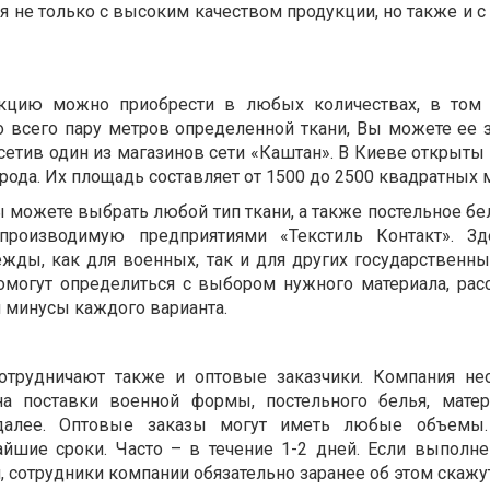
я не только с высоким качеством продукции, но также и 
укцию можно приобрести в любых количествах, в том 
о всего пару метров определенной ткани, Вы можете ее з
осетив один из магазинов сети «Каштан». В Киеве открыты
орода. Их площадь составляет от 1500 до 2500 квадратных 
 можете выбрать любой тип ткани, а также постельное бе
производимую предприятиями «Текстиль Контакт». Зд
ды, как для военных, так и для других государственных
могут определиться с выбором нужного материала, рас
 минусы каждого варианта.
сотрудничают также и оптовые заказчики. Компания не
а поставки военной формы, постельного белья, мате
далее. Оптовые заказы могут иметь любые объемы.
айшие сроки. Часто – в течение 1-2 дней. Если выполне
 сотрудники компании обязательно заранее об этом скажут