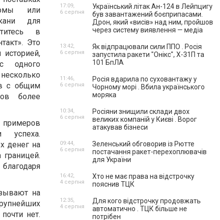
17:09,
Український літак Ан-124 в Лейпцигу
ормы или
6 серпня
був завантажений боєприпасами.
кани для
Дрон, який «висів» над ним, пройшов
через систему виявлення — медіа
титесь в
такт». Это
13:42,
Як відпрацювали сили ППО . Росія
 историей,
6 серпня
запустила ракети "Онікс", Х-31П та
101 БпЛА
с одного
несколько
11:46,
Росія вдарила по суховантажу у
в с общим
6 серпня
Чорному морі . Вбила українського
моряка
ков более
10:34,
Росіяни знищили склади двох
6 серпня
великих компаній у Києві . Ворог
з примеров
атакував бізнеси
и успеха.
ых денег на
09:44,
Зеленський обговорив із Рютте
6 серпня
постачання ракет-перехоплювачів
 границей.
для України
 благодаря
16:42,
Хто не має права на відстрочку
4 серпня
пояснив ТЦК
азывают на
12:35,
Для кого відстрочку продовжать
рупнейших
4 серпня
автоматично . ТЦК більше не
почти нет.
потрібен