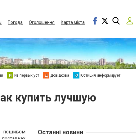
ы
Погода
Оголошення
Карта міста
ии
И
Из первых уст
Д
Довідкова
Ю
Юстиция информирует
как купить лучшую
Останні новини
 пошивом
поставках