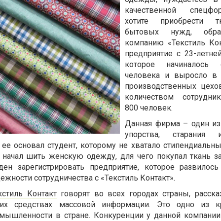
качественной спецф
хотите приобрести т
бытовых нужд, обра
компанию «Текстиль Кон
предприятие с 23-летней
которое начиналось 
человека и выросло в 
производственных цехо
количеством сотрудни
800 человек.
Данная фирма – один и
упорства, старания 
о ее основал студент, которому не хватало стипендиальн
начал шить женскую одежду, для чего покупал ткань за
н зарегистрировать предприятие, которое развилось
дежности сотрудничества с «Текстиль Контакт».
кстиль Контакт
говорят во всех городах страны, расск
их средствах массовой информации. Это одно из к
мышленности в стране. Конкуренции у данной компании 