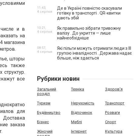
с условиями
11:43,
Де в Україні повністю скасували
4 серпня
готівку в транспорті . QR-квитки
дають збій
10:21,
Як правильно зібрати тривожну
числе и в
4 серпня
валізу . До укриття — лише
аказать на
найнеобхідніше
 4 магазина
08:57,
Які пільги можуть отримати люди з III
метров.
4 серпня
групою інвалідності . Держава надає
більше, ніж здається
лье, шторы
есь также
 структур.
Рубрики новин
скажут все
Загальний
Техніка
Здоров'я
розділ
Туризм
Нерухомість
Транспорт
однократно
риалов для
Будівництво
Відпочинок
Розваги
 Доставка
Бізнес
Меблі
Спорт
ние заказа
.
Жіночий
Інтернет
Культура
розділ