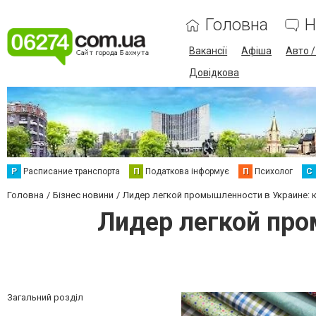
Головна
Н
Вакансії
Афіша
Авто 
Довідкова
Р
Расписание транспорта
П
Податкова інформує
П
Психолог
С
Головна
Бізнес новини
Лидер легкой промышленности в Украине: к
Лидер легкой про
Загальний розділ