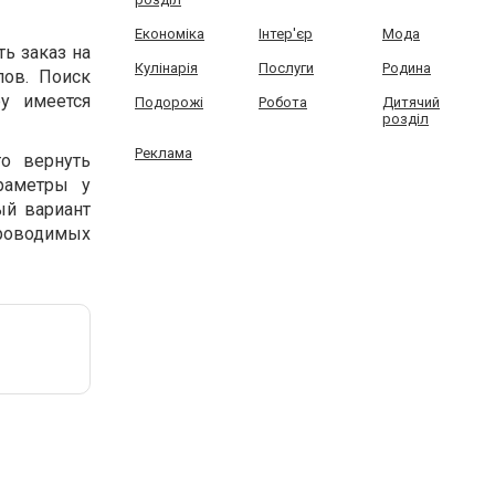
Економіка
Інтер'єр
Мода
ь заказ на
Кулінарія
Послуги
Родина
лов. Поиск
у имеется
Подорожі
Робота
Дитячий
розділ
Реклама
то вернуть
раметры у
ый вариант
проводимых