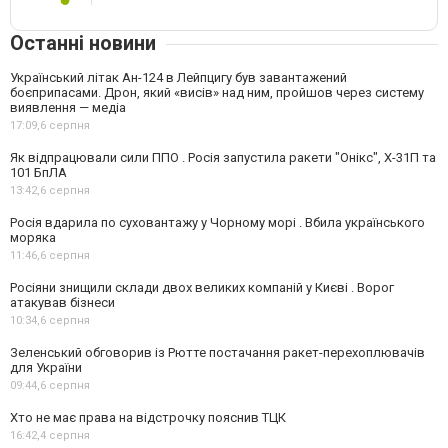
Останні новини
Український літак Ан-124 в Лейпцигу був завантажений
боєприпасами. Дрон, який «висів» над ним, пройшов через систему
виявлення — медіа
17:09,
6 серпня
Як відпрацювали сили ППО . Росія запустила ракети "Онікс", Х-31П та
101 БпЛА
13:42,
6 серпня
Росія вдарила по суховантажу у Чорному морі . Вбила українського
моряка
11:46,
6 серпня
Росіяни знищили склади двох великих компаній у Києві . Ворог
атакував бізнеси
10:34,
6 серпня
Зеленський обговорив із Рютте постачання ракет-перехоплювачів
для України
09:44,
6 серпня
Хто не має права на відстрочку пояснив ТЦК
16:42,
4 серпня