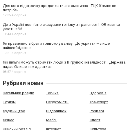
Для кого відстрочку продовжать автоматично . ТЦК більше не
потрібен
12:35,
4 серпня
Де в Україні повністю скасували готівку в транспорті . QR-квитки
дають збій
11:43,
4 серпня
Як правильно зібрати тривожну валізу . До укриття — лише
найнеобхідніше
10:21,
4 серпня
Які пільги можуть отримати люди з III групою інвалідності . Держава
надає більше, ніж здається
08:57,
4 серпня
Рубрики новин
Загальний розділ
Техніка
Здоров'я
Туризм
Нерухомість
Транспорт
Будівництво
Відпочинок
Розваги
Бізнес
Меблі
Спорт
Жіночий розділ
Інтернет
Культура