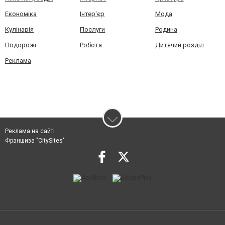
Економіка
Інтер'єр
Мода
Кулінарія
Послуги
Родина
Подорожі
Робота
Дитячий розділ
Реклама
Реклама на сайті
Франшиза "CitySites"