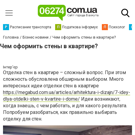
Р
Расписание транспорта
П
Податкова інформує
П
Психолог
С
Головна
Бізнес новини
Чем оформить стены в квартире?
Чем оформить стены в квартире?
Інтер'єр
Отделка стен в квартире – сложный вопрос. При этом
сложность обусловлена обширным выбором. Много
интересных идеи отделки стен в квартире
https://megabud.com.ua/articles/arhitektura-i-dizajn/7-idey-
dlya-otdelki-sten-v-kvartire-i-dome/
Идеи возникают,
когда знаешь, с чем работать, и для какого результата.
Попробуем разобраться, как правильно выбирать
отделку для стен.