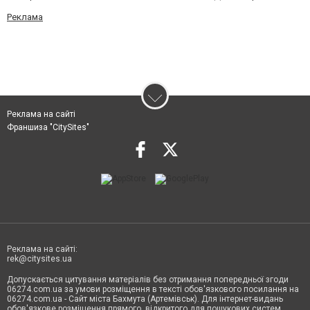
Реклама
Реклама на сайті
Франшиза "CitySites"
Реклама на сайті:
rek@citysites.ua
Допускається цитування матеріалів без отримання попередньої згоди
06274.com.ua за умови розміщення в тексті обов'язкового посилання на
06274.com.ua - Сайт міста Бахмута (Артемівськ). Для інтернет-видань
обов'язкове розміщення прямого, відкритого для пошукових систем