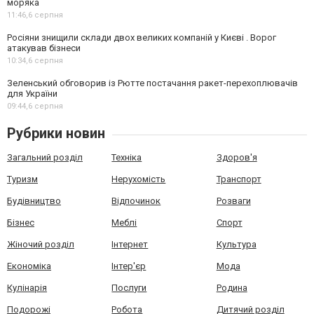
моряка
11:46,
6 серпня
Росіяни знищили склади двох великих компаній у Києві . Ворог
атакував бізнеси
10:34,
6 серпня
Зеленський обговорив із Рютте постачання ракет-перехоплювачів
для України
09:44,
6 серпня
Рубрики новин
Загальний розділ
Техніка
Здоров'я
Туризм
Нерухомість
Транспорт
Будівництво
Відпочинок
Розваги
Бізнес
Меблі
Спорт
Жіночий розділ
Інтернет
Культура
Економіка
Інтер'єр
Мода
Кулінарія
Послуги
Родина
Подорожі
Робота
Дитячий розділ