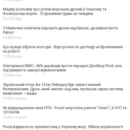
Мадяр розповів про успіхи морських дронів у Чорному та
Азовському морях . 12 уражених суден за тиждень
16:17,
Вчора
У Німеччині помітили підозрілі дрони над базою, де ремонтують
Patriot
14:08,
Вчора
Що краще обрати сьогодні . Відстрочка по догляду чи бронювання
на роботі
12:34,
Вчора
Опитування КМІС - 60% українців проти передачі Донбасу Росії, але
підтримують заморожування війни
10:22,
Вчора
Український літак Ан-124 в Лейпцигу був завантажений
боєприпасами. Дрон, який «висів» над ним, пройшов через систему
виявлення — медіа
17:09,
6 серпня
Як відпрацювали сили ППО . Росія запустила ракети "Онікс", Х-31П та
101 БпЛА
13:42,
6 серпня
Росія вдарила по суховантажу у Чорному морі . Вбила українського