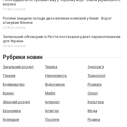
моряка
11:46,
6 серпня
Росіяни знищили склади двох великих компаній у Києві . Ворог
атакував бізнеси
10:34,
6 серпня
Зеленський обговорив із Рютте постачання ракет-перехоплювачів
для України
09:44,
6 серпня
Рубрики новин
Загальний розділ
Техніка
Здоров'я
Туризм
Нерухомість
Транспорт
Будівництво
Відпочинок
Розваги
Бізнес
Меблі
Спорт
Жіночий розділ
Інтернет
Культура
Економіка
Інтер'єр
Мода
Кулінарія
Послуги
Родина