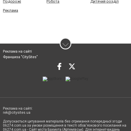
Подорожі
Робота
Дитячий розділ
Реклама
Реклама на сайті
Франшиза "CitySites"
Реклама на сайті:
rek@citysites.ua
Допускається цитування матеріалів без отримання попередньої згоди
06274.com.ua за умови розміщення в тексті обов'язкового посилання на
06274.com.ua - Сайт міста Бахмута (Артемівськ). Для інтернет-видань