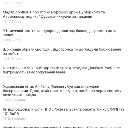
17:21,
Вчора
Мадяр розповів про успіхи морських дронів у Чорному та
Азовському морях . 12 уражених суден за тиждень
16:17,
Вчора
У Німеччині помітили підозрілі дрони над базою, де ремонтують
Patriot
14:08,
Вчора
Що краще обрати сьогодні . Відстрочка по догляду чи бронювання
на роботі
12:34,
Вчора
Опитування КМІС - 60% українців проти передачі Донбасу Росії, але
підтримують заморожування війни
10:22,
Вчора
Український літак Ан-124 в Лейпцигу був завантажений
боєприпасами. Дрон, який «висів» над ним, пройшов через систему
виявлення — медіа
17:09,
6 серпня
Як відпрацювали сили ППО . Росія запустила ракети "Онікс", Х-31П та
101 БпЛА
13:42,
6 серпня
Росія вдарила по суховантажу у Чорному морі . Вбила українського