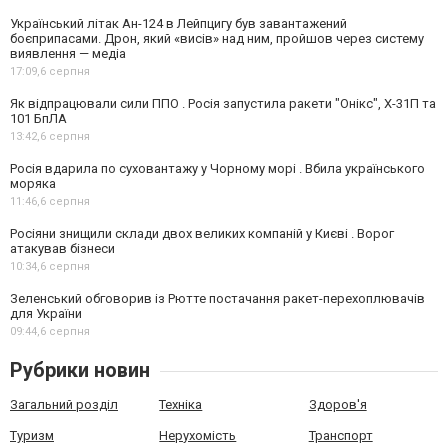
Український літак Ан-124 в Лейпцигу був завантажений
боєприпасами. Дрон, який «висів» над ним, пройшов через систему
виявлення — медіа
17:09,
6 серпня
Як відпрацювали сили ППО . Росія запустила ракети "Онікс", Х-31П та
101 БпЛА
13:42,
6 серпня
Росія вдарила по суховантажу у Чорному морі . Вбила українського
моряка
11:46,
6 серпня
Росіяни знищили склади двох великих компаній у Києві . Ворог
атакував бізнеси
10:34,
6 серпня
Зеленський обговорив із Рютте постачання ракет-перехоплювачів
для України
09:44,
6 серпня
Рубрики новин
Загальний розділ
Техніка
Здоров'я
Туризм
Нерухомість
Транспорт