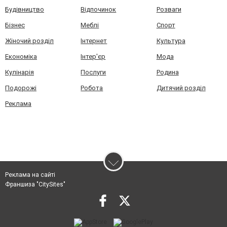
Будівництво
Відпочинок
Розваги
Бізнес
Меблі
Спорт
Жіночий розділ
Інтернет
Культура
Економіка
Інтер'єр
Мода
Кулінарія
Послуги
Родина
Подорожі
Робота
Дитячий розділ
Реклама
Реклама на сайті
Франшиза "CitySites"