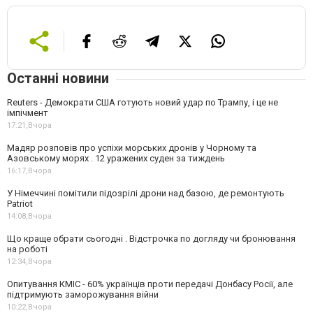
Останні новини
Reuters - Демократи США готують новий удар по Трампу, і це не
імпічмент
17:21,
Вчора
Мадяр розповів про успіхи морських дронів у Чорному та
Азовському морях . 12 уражених суден за тиждень
16:17,
Вчора
У Німеччині помітили підозрілі дрони над базою, де ремонтують
Patriot
14:08,
Вчора
Що краще обрати сьогодні . Відстрочка по догляду чи бронювання
на роботі
12:34,
Вчора
Опитування КМІС - 60% українців проти передачі Донбасу Росії, але
підтримують заморожування війни
10:22,
Вчора