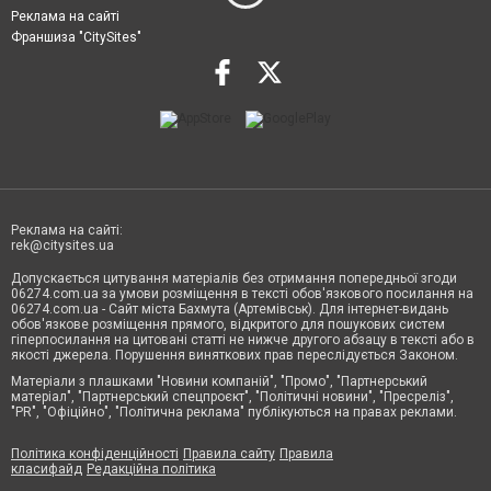
Реклама на сайті
Франшиза "CitySites"
Реклама на сайті:
rek@citysites.ua
Допускається цитування матеріалів без отримання попередньої згоди
06274.com.ua за умови розміщення в тексті обов'язкового посилання на
06274.com.ua - Сайт міста Бахмута (Артемівськ). Для інтернет-видань
обов'язкове розміщення прямого, відкритого для пошукових систем
гіперпосилання на цитовані статті не нижче другого абзацу в тексті або в
якості джерела. Порушення виняткових прав переслідується Законом.
Матеріали з плашками "Новини компаній", "Промо", "Партнерський
матеріал", "Партнерський спецпроєкт", "Політичні новини", "Пресреліз",
"PR", "Офіційно", "Політична реклама" публікуються на правах реклами.
Політика конфіденційності
Правила сайту
Правила
класифайд
Редакційна політика