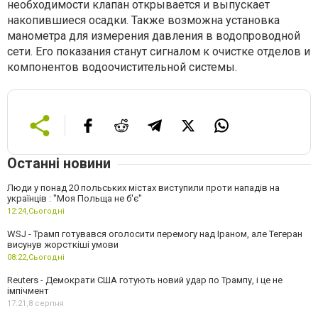
необходимости клапан открывается и выпускает
накопившиеся осадки. Также возможна установка
манометра для измерения давления в водопроводной
сети. Его показания станут сигналом к очистке отделов и
компонентов водоочистительной системы.
Останні новини
Люди у понад 20 польських містах виступили проти нападів на
українців : "Моя Польща не б'є"
12:24,
Сьогодні
WSJ - Трамп готувався оголосити перемогу над Іраном, але Тегеран
висунув жорсткіші умови
08:22,
Сьогодні
Reuters - Демократи США готують новий удар по Трампу, і це не
імпічмент
17:21,
8 серпня