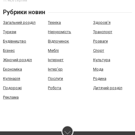
11:46,
6 серпня
Рубрики новин
Загальний розділ
Техніка
Здоров'я
Туризм
Нерухомість
Транспорт
Будівництво
Відпочинок
Розваги
Бізнес
Меблі
Спорт
Жіночий розділ
Інтернет
Культура
Економіка
Інтер'єр
Мода
Кулінарія
Послуги
Родина
Подорожі
Робота
Дитячий розділ
Реклама