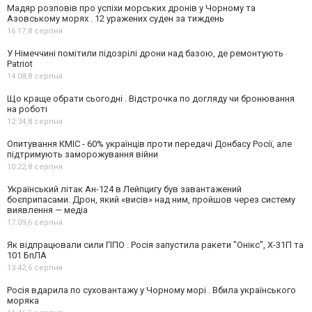
Мадяр розповів про успіхи морських дронів у Чорному та
Азовському морях . 12 уражених суден за тиждень
16:17,
8 серпня
У Німеччині помітили підозрілі дрони над базою, де ремонтують
Patriot
14:08,
8 серпня
Що краще обрати сьогодні . Відстрочка по догляду чи бронювання
на роботі
12:34,
8 серпня
Опитування КМІС - 60% українців проти передачі Донбасу Росії, але
підтримують заморожування війни
10:22,
8 серпня
Український літак Ан-124 в Лейпцигу був завантажений
боєприпасами. Дрон, який «висів» над ним, пройшов через систему
виявлення — медіа
17:09,
6 серпня
Як відпрацювали сили ППО . Росія запустила ракети "Онікс", Х-31П та
101 БпЛА
13:42,
6 серпня
Росія вдарила по суховантажу у Чорному морі . Вбила українського
моряка