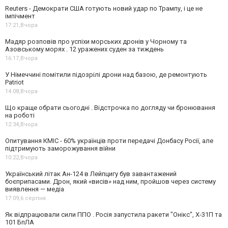
Reuters - Демократи США готують новий удар по Трампу, і це не
імпічмент
17:21,
Вчора
Мадяр розповів про успіхи морських дронів у Чорному та
Азовському морях . 12 уражених суден за тиждень
16:17,
Вчора
У Німеччині помітили підозрілі дрони над базою, де ремонтують
Patriot
14:08,
Вчора
Що краще обрати сьогодні . Відстрочка по догляду чи бронювання
на роботі
12:34,
Вчора
Опитування КМІС - 60% українців проти передачі Донбасу Росії, але
підтримують заморожування війни
10:22,
Вчора
Український літак Ан-124 в Лейпцигу був завантажений
боєприпасами. Дрон, який «висів» над ним, пройшов через систему
виявлення — медіа
17:09,
6 серпня
Як відпрацювали сили ППО . Росія запустила ракети "Онікс", Х-31П та
101 БпЛА