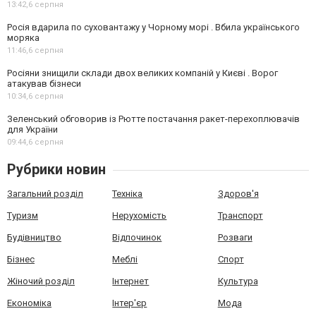
13:42,
6 серпня
Росія вдарила по суховантажу у Чорному морі . Вбила українського
моряка
11:46,
6 серпня
Росіяни знищили склади двох великих компаній у Києві . Ворог
атакував бізнеси
10:34,
6 серпня
Зеленський обговорив із Рютте постачання ракет-перехоплювачів
для України
09:44,
6 серпня
Рубрики новин
Загальний розділ
Техніка
Здоров'я
Туризм
Нерухомість
Транспорт
Будівництво
Відпочинок
Розваги
Бізнес
Меблі
Спорт
Жіночий розділ
Інтернет
Культура
Економіка
Інтер'єр
Мода