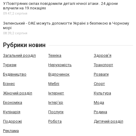
У Повітряних силах повідомили деталі нічної атаки . 24 дрони
влучили на 19 локаціях
09:47,
2 серпня
Зеленський - ОАЕ можуть допомогти Україні з безпекою в Чорному
морі
08:39,
2 серпня
Рубрики новин
Загальний розділ
Техніка
Здоров'я
Туризм
Нерухомість
Транспорт
Будівництво
Відпочинок
Розваги
Бізнес
Меблі
Спорт
Жіночий розділ
Інтернет
Культура
Економіка
Інтер'єр
Мода
Кулінарія
Послуги
Родина
Подорожі
Робота
Дитячий розділ
Реклама