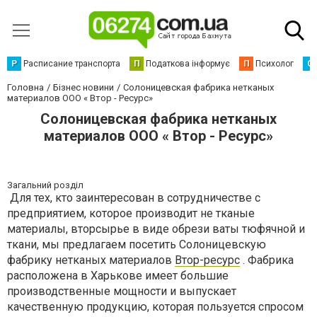
Р
Расписание транспорта
П
Податкова інформує
П
Психолог
С
Головна
Бізнес новини
Солоницевская фабрика нетканых
материалов ООО « Втор - Ресурс»
Солоницевская фабрика нетканых
материалов ООО « Втор - Ресурс»
Загальний розділ
Для тех, кто заинтересован в сотрудничестве с
предприятием, которое производит не тканые
материалы, вторсырье в виде обрези ваты тюфячной и
ткани, мы предлагаем посетить Солоницевскую
фабрику нетканых материалов
Втор-ресурс
. Фабрика
расположена в Харькове имеет большие
производственные мощности и выпускает
качественную продукцию, которая пользуется спросом