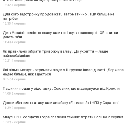
16:42,
4 серпня
Для кого відстрочку продовжать автоматично . ТЦК більше не
потрібен
12:35,
4 серпня
Де в Україні повністю скасували готівку в транспорті . QR-квитки
дають збій
11:43,
4 серпня
Як правильно зібрати тривожну валізу . До укриття — лише
найнеобхідніше
10:21,
4 серпня
Які пільги можуть отримати люди з III групою інвалідності . Держава
надає більше, ніж здається
08:57,
4 серпня
Пашинян подав у відставку . Союзник, що відвернувся від Кремля
14:08,
2 серпня
Дрони «Бегемот» атакували авіабазу «Енгельс-2» і НПЗ у Саратові
11:39,
2 серпня
Мінус 1 500 солдатів і гора спаленої техніки: втрати Росії на 2 серпня
10:39,
2 серпня