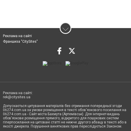
Реклама на сайті
Франшиза "CitySites"
Реклама на сайті:
rek@citysites.ua
Допускається цитування матеріалів без отримання попередньої згоди
06274.com.ua за умови розміщення в тексті обов'язкового посилання на
06274.com.ua - Сайт міста Бахмута (Артемівськ). Для інтернет-видань
обов'язкове розміщення прямого, відкритого для пошукових систем
гіперпосилання на цитовані статті не нижче другого абзацу в тексті або в
якості джерела. Порушення виняткових прав переслідується Законом.