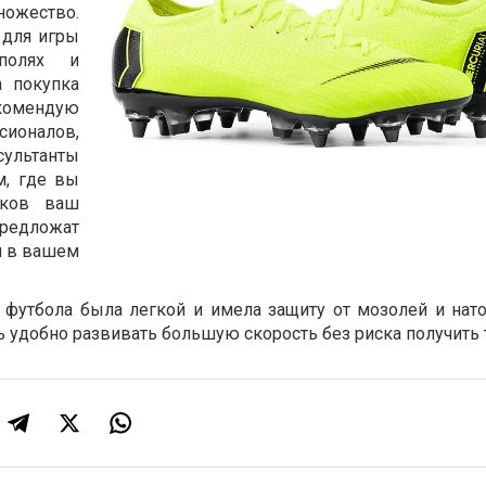
ножество.
 для игры
полях и
а покупка
омендую
сионалов,
ультанты
м, где вы
каков ваш
предложат
й в вашем
 футбола была легкой и имела защиту от мозолей и нат
 удобно развивать большую скорость без риска получить 