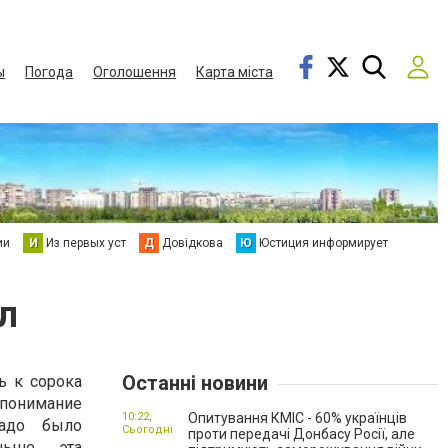
ы
Погода
Оголошення
Карта міста
ии
И
Из первых уст
Д
Довідкова
Ю
Юстиция информирует
л
Останні новини
ь к сорока
понимание
10:22,
Опитування КМІС - 60% українців
надо было
Сьогодні
проти передачі Донбасу Росії, але
ньше эта