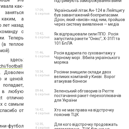
підтримують заморожування війни
гивала как-
17:09,
Український літак Ан-124 в Лейпцигу
 заняться
6 серпня
був завантажений боєприпасами.
каким, а
Дрон, який «висів» над ним, пройшов
через систему виявлення — медіа
 лет назад
команду с
13:42,
Як відпрацювали сили ППО . Росія
и. Теперь
6 серпня
запустила ракети "Онікс", Х-31П та
101 БпЛА
 (в теплое
мой).
11:46,
Росія вдарила по суховантажу у
6 серпня
Чорному морі . Вбила українського
десь:
моряка
chi/football
. Доволен
10:34,
Росіяни знищили склади двох
6 серпня
великих компаній у Києві . Ворог
о и ценой.
атакував бізнеси
попадает,
ь в любую
09:44,
Зеленський обговорив із Рютте
6 серпня
постачання ракет-перехоплювачів
ct отлично
для України
ях с самым
спасибо от
16:42,
Хто не має права на відстрочку
4 серпня
пояснив ТЦК
12:35,
Для кого відстрочку продовжать
ни-футбол
4 серпня