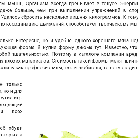
ппы мышц. Организм всегда пребывает в тонусе. Энерги
 даже больше, чем при выполнении упражнений в спор
 Удалось сбросить несколько лишних килограммов. К тому
ую координацию движений, способствует творческому м
олько интересно, но и удобно, одного хорошего мяча нед
твующая форма. Я
купил форму джома тут
. Известно, чт
обой тщательностью. Поэтому в каталоге компании вря
з плохих материалов. Стоимость такой формы меня приятн
олить как профессионалы, так и любители, то есть люди 
не только
, но и для
ругих игр.
ходящий
ди всех
 об обуви
 которых в