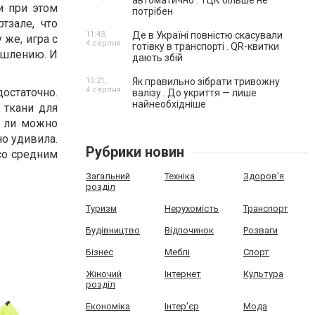
автоматично . ТЦК більше не
и при этом
потрібен
тзале, что
11:43,
Де в Україні повністю скасували
 же, игра с
4 серпня
готівку в транспорті . QR-квитки
ышлению. И
дають збій
10:21,
Як правильно зібрати тривожну
4 серпня
остаточно.
валізу . До укриття — лише
найнеобхідніше
о ткани для
д ли можно
о удивила.
Рубрики новин
со средним
Загальний
Техніка
Здоров'я
розділ
Туризм
Нерухомість
Транспорт
Будівництво
Відпочинок
Розваги
Бізнес
Меблі
Спорт
Жіночий
Інтернет
Культура
розділ
Економіка
Інтер'єр
Мода