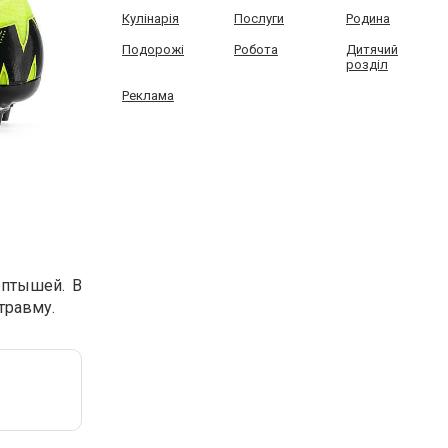
Кулінарія
Послуги
Родина
Подорожі
Робота
Дитячий
розділ
Реклама
оптышей. В
травму.