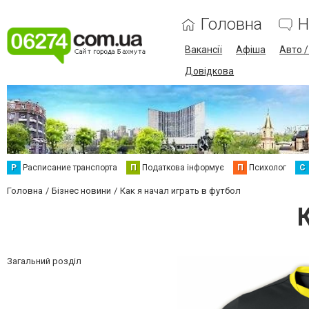
Головна
Н
Вакансії
Афіша
Авто 
Довідкова
Р
Расписание транспорта
П
Податкова інформує
П
Психолог
С
Головна
Бізнес новини
Как я начал играть в футбол
Загальний розділ