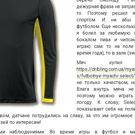
дежурная фраза не затра
то. Поэтому решил я
спортом. И ни абы 
футболом. Еще несколько
я болел за любимую 
бокалом пива и чипсам
играю сам: то на поле
время года), то в зале (зи
Мяч купил з
https://dribling.com.ua/mya
s/futbolnye-myachi-select/
не только качеством, н
Влага внутрь мяча не 
поэтому можно играт
погоду. К слову, Sele
показывает себя на пол
ом, датчане потрудились на славу, за что им огромное 
узей по интересам!
ими наблюдениями. Во время игры в футбол и ми