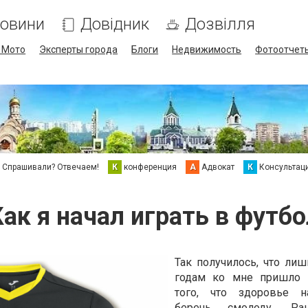
овини
Довідник
Дозвілля
/ Мото
Эксперты города
Блоги
Недвижимость
Фотоотчет
Спрашивали? Отвечаем!
К
конференция
А
Адвокат
К
Консультац
Как я начал играть в футбо
Так получилось, что лиш
годам ко мне пришло 
того, что здоровье 
беречь смолоду. Ра