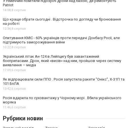
У Німеччині помітили підозрілі дрони над базою, де ремонтують
Patriot
14:08,
8 серпня
Що краще обрати сьогодні . Відстрочка по догляду чи бронювання
на роботі
12:34,
8 серпня
Опитування КМІС - 60% українців проти передачі Донбасу Росії, але
підтримують заморожування війни
10:22,
8 серпня
Український літак Ан-124 в Лейпцигу був завантажений
боєприпасами. Дрон, який «висів» над ним, пройшов через систему
виявлення — медіа
17:09,
6 серпня
Як відпрацювали сили ППО . Росія запустила ракети "Онікс", Х-31П та
101 БпЛА
13:42,
6 серпня
Росія вдарила по суховантажу у Чорному морі . Вбила українського
моряка
11:46,
6 серпня
Рубрики новин