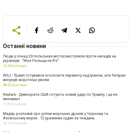
Останні новини
Люди у понад 20 польських містах виступили проти нападів на
українців : "Моя Польща не б'є"
12:24,
Сьогодні
WSJ - Трамп готувався оголосити перемогу над Іраном, але Тегеран
висунув жорсткіші умови
08:22,
Сьогодні
Reuters - Демократи США готують новий удар по Трампу, і це не
імпічмент
17:21,
8 серпня
Мадяр розповів про успіхи морських дронів у Чорному та
Азовському морях . 12 уражених суден за тиждень
16:17,
8 серпня