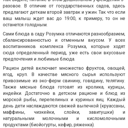
разовое. В отличие от государственных садов, здесь
предлагают деткам второй завтрак и ужин. Так что если
ваш малыш ждет вас до 19:00, к примеру, то он не
останется голодным.
Сами блюда в саду Розумка отличаются разнообразием,
сбалансированностью и отменным вкусом. У всех
воспитанников комплекса Розумка, которые ходят
сюда определенный период, уже есть свои вкусовые
предпочтения и любимые блюда.
Рацион детей включает множество фруктов, овощей,
ягод, круп. В качестве мясного сырья используют
привозимые из эко-ферм свинину, говядину, телятину.
Также мясные блюда готовят из кролика, курицы,
индейки. Достаточно в детском рационе и блюд из
морской рыбы, перепелиных и куриных яиц. Каждый
день дети наслаждаются свежей выпечкой (круассаны,
маффины, чизкейки, слойки, завитушки) и
натуральными молочными и кисломолочными
продуктами (биойогурты, кефир, ряженка).