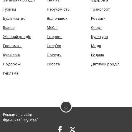
Загальний розділ
Техніка
Здоров'я
Туризм
Нерухомість
Транспорт
Будівництво
Відпочинок
Розваги
Бізнес
Меблі
Спорт
Жіночий розділ
Інтернет
Культура
Економіка
Інтер'єр
Мода
Кулінарія
Послуги
Родина
Подорожі
Робота
Дитячий розділ
Реклама
Реклама на сайті
Франшиза "CitySites"