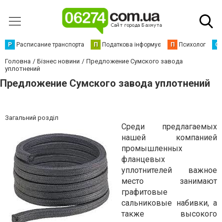
Р
Расписание транспорта
П
Податкова інформує
П
Психолог
С
Головна
Бізнес новини
Предложение Сумского завода
уплотнений
Предложение Сумского завода уплотнений
Загальний розділ
Среди предлагаемых
нашей компанией
промышленных
фланцевых
уплотнителей важное
место занимают
графитовые
сальниковые набивки, а
также высокого