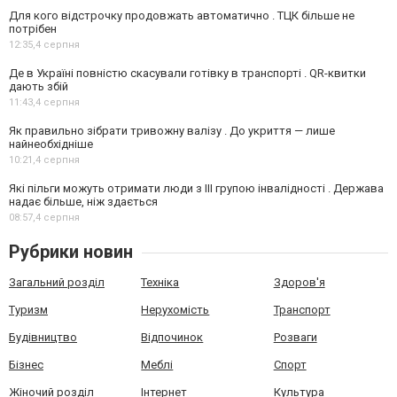
Для кого відстрочку продовжать автоматично . ТЦК більше не
потрібен
12:35,
4 серпня
Де в Україні повністю скасували готівку в транспорті . QR-квитки
дають збій
11:43,
4 серпня
Як правильно зібрати тривожну валізу . До укриття — лише
найнеобхідніше
10:21,
4 серпня
Які пільги можуть отримати люди з III групою інвалідності . Держава
надає більше, ніж здається
08:57,
4 серпня
Рубрики новин
Загальний розділ
Техніка
Здоров'я
Туризм
Нерухомість
Транспорт
Будівництво
Відпочинок
Розваги
Бізнес
Меблі
Спорт
Жіночий розділ
Інтернет
Культура