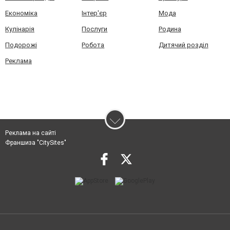
Економіка
Інтер'єр
Мода
Кулінарія
Послуги
Родина
Подорожі
Робота
Дитячий розділ
Реклама
Реклама на сайті
Франшиза "CitySites"