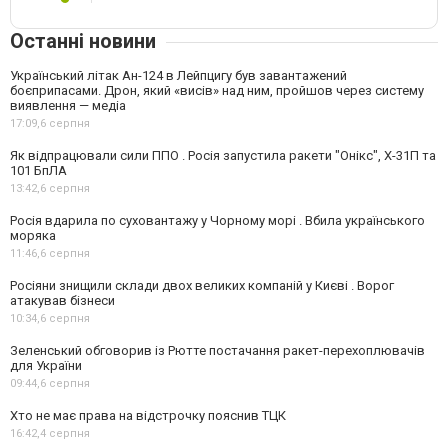
Останні новини
Український літак Ан-124 в Лейпцигу був завантажений
боєприпасами. Дрон, який «висів» над ним, пройшов через систему
виявлення — медіа
17:09,
6 серпня
Як відпрацювали сили ППО . Росія запустила ракети "Онікс", Х-31П та
101 БпЛА
13:42,
6 серпня
Росія вдарила по суховантажу у Чорному морі . Вбила українського
моряка
11:46,
6 серпня
Росіяни знищили склади двох великих компаній у Києві . Ворог
атакував бізнеси
10:34,
6 серпня
Зеленський обговорив із Рютте постачання ракет-перехоплювачів
для України
09:44,
6 серпня
Хто не має права на відстрочку пояснив ТЦК
16:42,
4 серпня