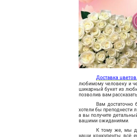
Доставка цветов
любимому человеку и чем
шикарный букет из люби
позволив вам рассказать
Вам достаточно 
хотели бы преподнести л
а вы получите детальный
вашими ожиданиями.
К тому же, мы д
наши конкуренты всё е