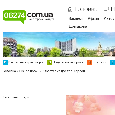
Головна
Н
Вакансії
Афіша
Авто 
Довідкова
Р
Расписание транспорта
П
Податкова інформує
П
Психолог
С
Головна
Бізнес новини
Доставка цветов Херсон
Загальний розділ