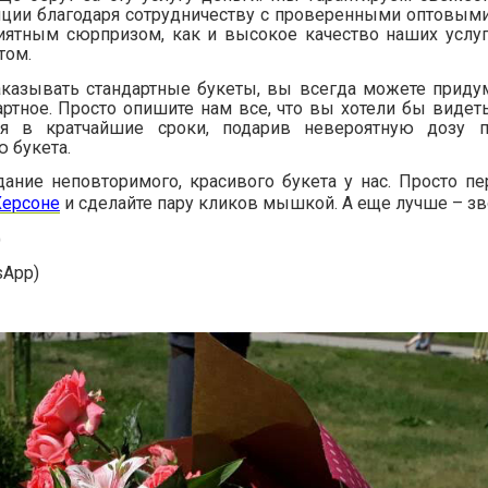
иции благодаря сотрудничеству с проверенными оптовым
риятным сюрпризом, как и высокое качество наших услу
том.
заказывать стандартные букеты, вы всегда можете придум
ртное. Просто опишите нам все, что вы хотели бы видеть
ся в кратчайшие сроки, подарив невероятную дозу п
 букета.
дание неповторимого, красивого букета у нас. Просто пе
Херсоне
и сделайте пару кликов мышкой. А еще лучше – зв
)
sApp)