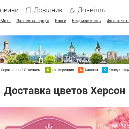
овини
Довідник
Дозвілля
/ Мото
Эксперты города
Блоги
Недвижимость
Фотоотчет
Спрашивали? Отвечаем!
К
конференция
А
Адвокат
К
Консультац
Доставка цветов Херсон