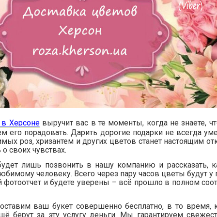
 в Херсоне
выручит вас в те моменты, когда не знаете, ч
 его порадовать. Дарить дорогие подарки не всегда умес
мых роз, хризантем и других цветов станет настоящим от
 о своих чувствах.
будет лишь позвонить в нашу компанию и рассказать, к
юбимому человеку. Всего через пару часов цветы будут у 
 фотоотчет и будете уверены – всё прошло в полном соот
оставим ваш букет совершенно бесплатно, в то время, 
щё берут за эту услугу деньги. Мы гарантируем свежес