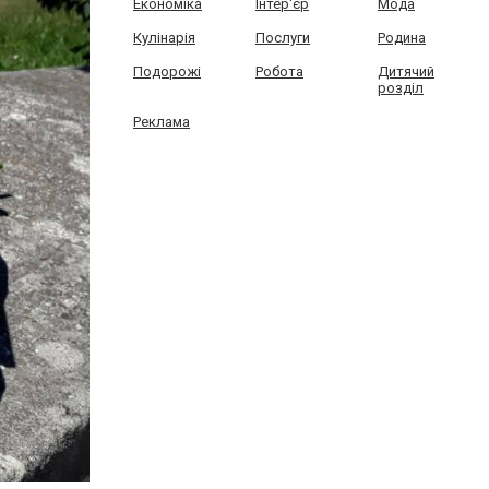
Економіка
Інтер'єр
Мода
Кулінарія
Послуги
Родина
Подорожі
Робота
Дитячий
розділ
Реклама