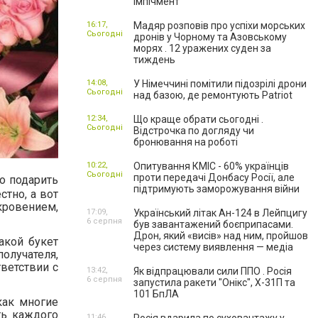
імпічмент
16:17,
Мадяр розповів про успіхи морських
Сьогодні
дронів у Чорному та Азовському
морях . 12 уражених суден за
тиждень
14:08,
У Німеччині помітили підозрілі дрони
Сьогодні
над базою, де ремонтують Patriot
12:34,
Що краще обрати сьогодні .
Сьогодні
Відстрочка по догляду чи
бронювання на роботі
10:22,
Опитування КМІС - 60% українців
Сьогодні
проти передачі Донбасу Росії, але
то подарить
підтримують заморожування війни
тно, а вот
кровением,
17:09,
Український літак Ан-124 в Лейпцигу
6 серпня
був завантажений боєприпасами.
Дрон, який «висів» над ним, пройшов
акой букет
через систему виявлення — медіа
получателя,
ветствии с
13:42,
Як відпрацювали сили ППО . Росія
6 серпня
запустила ракети "Онікс", Х-31П та
101 БпЛА
как многие
ть каждого
11:46,