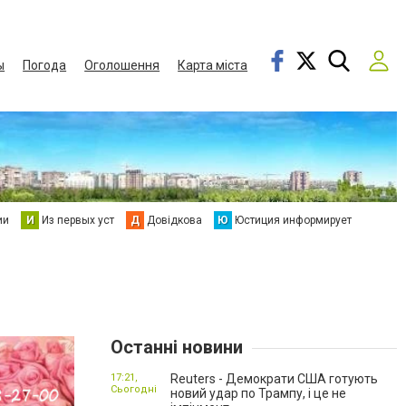
ы
Погода
Оголошення
Карта міста
ии
И
Из первых уст
Д
Довідкова
Ю
Юстиция информирует
Останні новини
17:21,
Reuters - Демократи США готують
Сьогодні
новий удар по Трампу, і це не