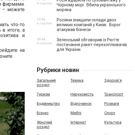
Росія вдарила по суховантажу у
и фирмами.
6 серпня
Чорному морі . Вбила українського
г – можете
моряка
10:34,
Росіяни знищили склади двох
6 серпня
ать что-то
великих компаній у Києві . Ворог
 в итоге, а
атакував бізнеси
озитива и
09:44,
Зеленський обговорив із Рютте
6 серпня
постачання ракет-перехоплювачів
для України
рейдите на
оните:
Рубрики новин
Загальний
Техніка
Здоров'я
розділ
Туризм
Нерухомість
Транспорт
Будівництво
Відпочинок
Розваги
Бізнес
Меблі
Спорт
Жіночий
Інтернет
Культура
розділ