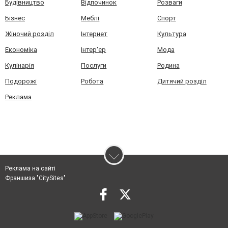
Будівництво
Відпочинок
Розваги
Бізнес
Меблі
Спорт
Жіночий розділ
Інтернет
Культура
Економіка
Інтер'єр
Мода
Кулінарія
Послуги
Родина
Подорожі
Робота
Дитячий розділ
Реклама
Реклама на сайті
Франшиза "CitySites"