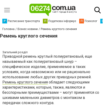
Р
Расписание транспорта
П
Податкова інформує
П
Психолог
С
Головна
Бізнес новини
Ремень круглого сечения
Ремень круглого сечения
Загальний розділ
Приводной ремень круглый полиуретановый, еще
называемый как полиуретановый шнур –
специфическое изделие, применяемое в таких
условиях, когда невозможно или не рационально
использование любых других приводных ремней.
Ремень круглого сечения
обладает следующими
характеристиками, которые, также, являются и
бесспорными преимуществами – могут применятся со
шкивами маленьких диаметров с монтажом в
передачах сложного контура.