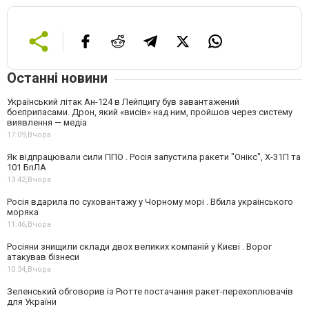
Останні новини
Український літак Ан-124 в Лейпцигу був завантажений
боєприпасами. Дрон, який «висів» над ним, пройшов через систему
виявлення — медіа
17:09,
Вчора
Як відпрацювали сили ППО . Росія запустила ракети "Онікс", Х-31П та
101 БпЛА
13:42,
Вчора
Росія вдарила по суховантажу у Чорному морі . Вбила українського
моряка
11:46,
Вчора
Росіяни знищили склади двох великих компаній у Києві . Ворог
атакував бізнеси
10:34,
Вчора
Зеленський обговорив із Рютте постачання ракет-перехоплювачів
для України