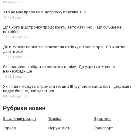
09:44,
Вчора
Хто не має права на відстрочку пояснив ТЦК
16:42,
4 серпня
Для кого відстрочку продовжать автоматично . ТЦК більше не
потрібен
12:35,
4 серпня
Де в Україні повністю скасували готівку в транспорті . QR-квитки
дають збій
11:43,
4 серпня
Як правильно зібрати тривожну валізу . До укриття — лише
найнеобхідніше
10:21,
4 серпня
Які пільги можуть отримати люди з III групою інвалідності . Держава
надає більше, ніж здається
08:57,
4 серпня
Рубрики новин
Загальний розділ
Техніка
Здоров'я
Туризм
Нерухомість
Транспорт