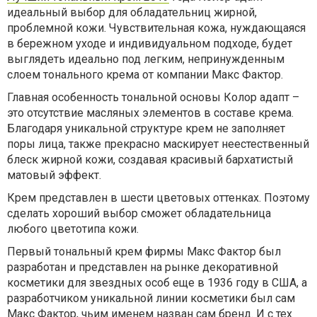
идеальный выбор для обладательниц жирной,
проблемной кожи. Чувствительная кожа, нуждающаяся
в бережном уходе и индивидуальном подходе, будет
выглядеть идеально под легким, непринужденным
слоем тонального крема от компании Макс Фактор.
Главная особенность тональной основы Колор адапт –
это отсутствие масляных элементов в составе крема.
Благодаря уникальной структуре крем не заполняет
поры лица, также прекрасно маскирует неестественный
блеск жирной кожи, создавая красивый бархатистый
матовый эффект.
Крем представлен в шести цветовых оттенках. Поэтому
сделать хороший выбор сможет обладательница
любого цветотипа кожи.
Первый тональный крем фирмы Макс Фактор был
разработан и представлен на рынке декоративной
косметики для звездных особ еще в 1936 году в США, а
разработчиком уникальной линии косметики был сам
Макс Фактор, чьим именем назван сам бренд. И с тех