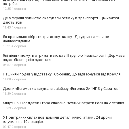
потрібен
12:35,
4 серпня
Де в Україні повністю скасували готівку в транспорті . QR-квитки
дають збій
11:43,
4 серпня
Як правильно зібрати тривожну валізу . До укриття — лише
найнеобхідніше
10:21,
4 серпня
Які пільги можуть отримати люди з III групою інвалідності . Держава
надає більше, ніж здається
08:57,
4 серпня
Пашинян подав у відставку . Союзник, що відвернувся від Кремля
14:08,
2 серпня
Дрони «Бегемот» атакували авіабазу «Енгельс-2» і НПЗ у Саратові
11:39,
2 серпня
Мінус 1 500 солдатів і гора спаленої техніки: втрати Росії на 2 серпня
10:39,
2 серпня
У Повітряних силах повідомили деталі нічної атаки . 24 дрони
влучили на 19 локаціях
09:47,
2 серпня