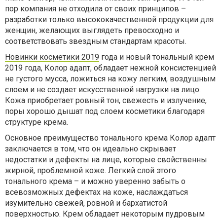
пор компания не отходила от своих принципов –
разработки только высококачественной продукции для
женщин, желающих выглядеть превосходно и
соответствовать звездным стандартам красоты.
Новинки косметики 2019
года и новый тональный крем
2019 года, Колор адапт, обладает нежной консистенцией
не густого мусса, ложиться на кожу легким, воздушным
слоем и не создает искусственной нагрузки на лицо.
Кожа приобретает ровный тон, свежесть и излучение,
поры хорошо дышат под слоем косметики благодаря
структуре крема.
Основное преимущество тонального крема Колор адапт
заключается в том, что он идеально скрывает
недостатки и дефекты на лице, которые свойственны
жирной, проблемной коже. Легкий слой этого
тонального крема – и можно уверенно забыть о
всевозможных дефектах на коже, наслаждаться
изумительно свежей, ровной и бархатистой
поверхностью. Крем обладает некоторым пудровым