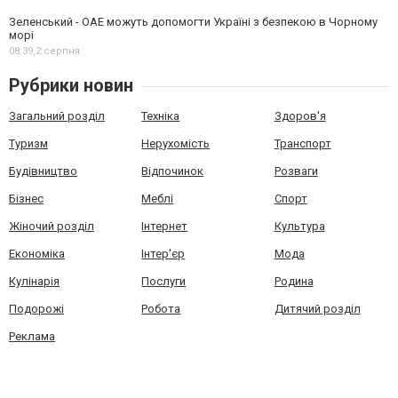
Зеленський - ОАЕ можуть допомогти Україні з безпекою в Чорному
морі
08:39,
2 серпня
Рубрики новин
Загальний розділ
Техніка
Здоров'я
Туризм
Нерухомість
Транспорт
Будівництво
Відпочинок
Розваги
Бізнес
Меблі
Спорт
Жіночий розділ
Інтернет
Культура
Економіка
Інтер'єр
Мода
Кулінарія
Послуги
Родина
Подорожі
Робота
Дитячий розділ
Реклама