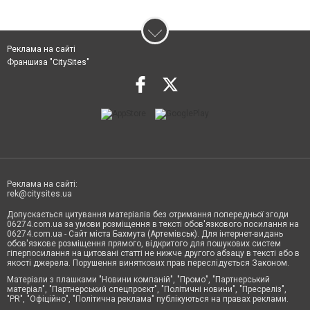
Реклама на сайті
Франшиза "CitySites"
Реклама на сайті:
rek@citysites.ua
Допускається цитування матеріалів без отримання попередньої згоди
06274.com.ua за умови розміщення в тексті обов'язкового посилання на
06274.com.ua - Сайт міста Бахмута (Артемівськ). Для інтернет-видань
обов'язкове розміщення прямого, відкритого для пошукових систем
гіперпосилання на цитовані статті не нижче другого абзацу в тексті або в
якості джерела. Порушення виняткових прав переслідується Законом.
Матеріали з плашками "Новини компаній", "Промо", "Партнерський
матеріал", "Партнерський спецпроєкт", "Політичні новини", "Пресреліз",
"PR", "Офіційно", "Політична реклама" публікуються на правах реклами.