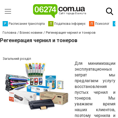
Р
Расписание транспорта
П
Податкова інформує
П
Психолог
С
Головна
Бізнес новини
Регенерация чернил и тонеров
Регенерация чернил и тонеров
Загальний розділ
Для минимизации
эксплуатационных
затрат мы
предлагаем услугу
восстановления
пустых чернил и
тонеров. Мы
уважаем время
наших клиентов,
поэтому чернила и