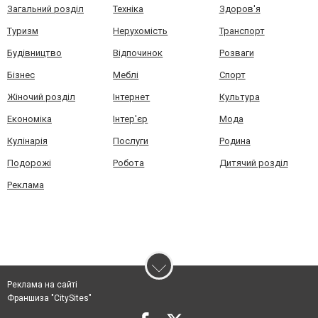
Загальний розділ
Техніка
Здоров'я
Туризм
Нерухомість
Транспорт
Будівництво
Відпочинок
Розваги
Бізнес
Меблі
Спорт
Жіночий розділ
Інтернет
Культура
Економіка
Інтер'єр
Мода
Кулінарія
Послуги
Родина
Подорожі
Робота
Дитячий розділ
Реклама
Реклама на сайті
Франшиза "CitySites"