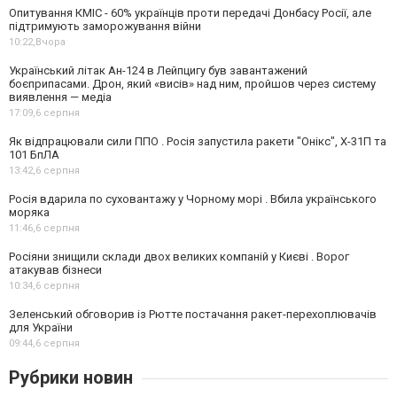
Опитування КМІС - 60% українців проти передачі Донбасу Росії, але
підтримують заморожування війни
10:22,
Вчора
Український літак Ан-124 в Лейпцигу був завантажений
боєприпасами. Дрон, який «висів» над ним, пройшов через систему
виявлення — медіа
17:09,
6 серпня
Як відпрацювали сили ППО . Росія запустила ракети "Онікс", Х-31П та
101 БпЛА
13:42,
6 серпня
Росія вдарила по суховантажу у Чорному морі . Вбила українського
моряка
11:46,
6 серпня
Росіяни знищили склади двох великих компаній у Києві . Ворог
атакував бізнеси
10:34,
6 серпня
Зеленський обговорив із Рютте постачання ракет-перехоплювачів
для України
09:44,
6 серпня
Рубрики новин