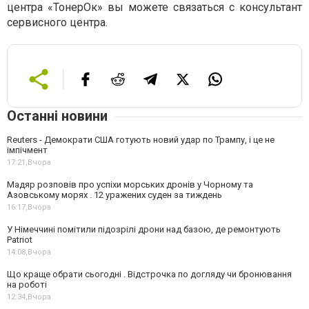
центра «ТонерОк» вы можете связаться с консультант
сервисного центра.
Останні новини
Reuters - Демократи США готують новий удар по Трампу, і це не
імпічмент
17:21,
Вчора
Мадяр розповів про успіхи морських дронів у Чорному та
Азовському морях . 12 уражених суден за тиждень
16:17,
Вчора
У Німеччині помітили підозрілі дрони над базою, де ремонтують
Patriot
14:08,
Вчора
Що краще обрати сьогодні . Відстрочка по догляду чи бронювання
на роботі
12:34,
Вчора