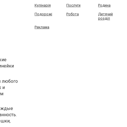
Кулінарія
Послуги
Родина
Подорожі
Робота
Дитячий
розділ
Реклама
жие
инейки
м любого
к и
ям
Каждые
анность.
ешки,