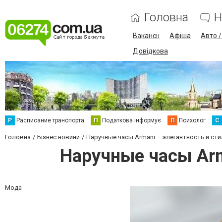
Головна
Н
Вакансії
Афіша
Авто 
Довідкова
Р
Расписание транспорта
П
Податкова інформує
П
Психолог
С
Головна
Бізнес новини
Наручные часы Armani – элегантность и ст
Наручные часы Arm
Мода