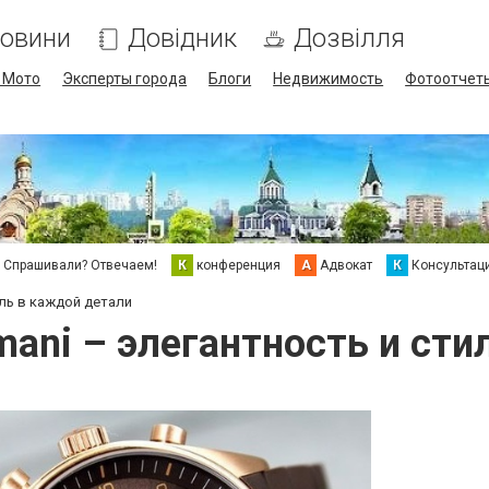
овини
Довідник
Дозвілля
/ Мото
Эксперты города
Блоги
Недвижимость
Фотоотчет
Спрашивали? Отвечаем!
К
конференция
А
Адвокат
К
Консультац
иль в каждой детали
ani – элегантность и сти