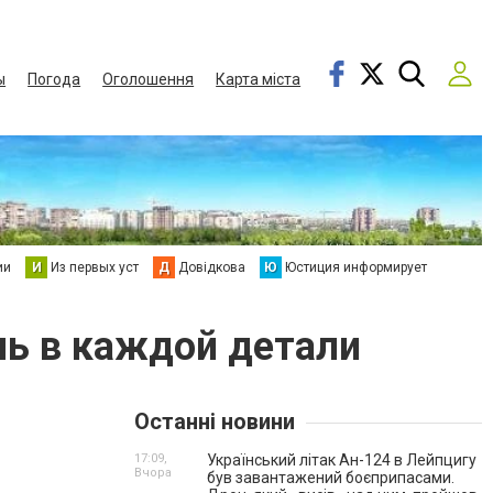
ы
Погода
Оголошення
Карта міста
ии
И
Из первых уст
Д
Довідкова
Ю
Юстиция информирует
ль в каждой детали
Останні новини
17:09,
Український літак Ан-124 в Лейпцигу
Вчора
був завантажений боєприпасами.