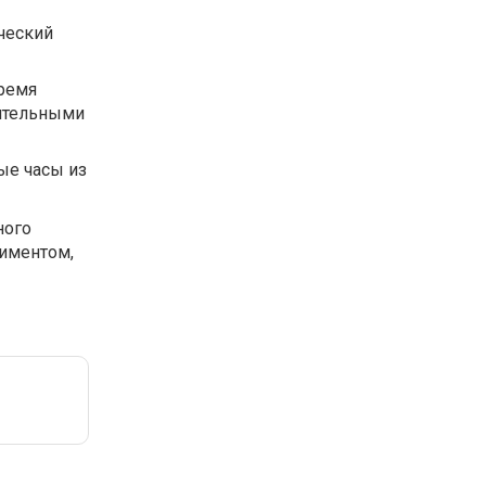
ический
время
нительными
ые часы из
ного
тиментом,