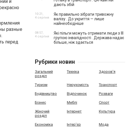
готівку в транспорті . QR-квитки
нии и
дають збій
прекрасно
10:21,
Як правильно зібрати тривожну
4 серпня
валізу . До укриття — лише
формления
найнеобхідніше
ены разные
08:57,
Які пільги можуть отримати люди з III
.
4 серпня
групою інвалідності . Держава надає
ть перед
більше, ніж здається
Рубрики новин
Загальний
Техніка
Здоров'я
розділ
Туризм
Нерухомість
Транспорт
Будівництво
Відпочинок
Розваги
Бізнес
Меблі
Спорт
Жіночий
Інтернет
Культура
розділ
Економіка
Інтер'єр
Мода