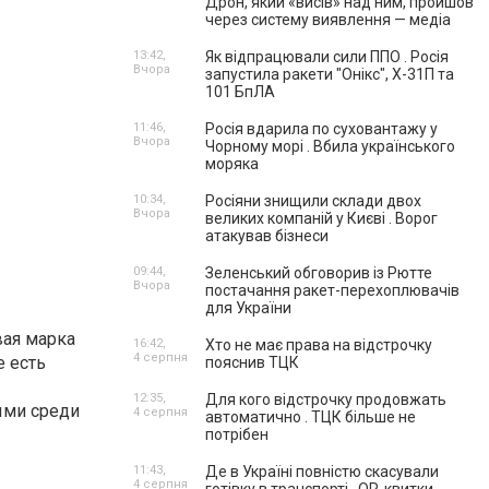
Дрон, який «висів» над ним, пройшов
через систему виявлення — медіа
13:42,
Як відпрацювали сили ППО . Росія
Вчора
запустила ракети "Онікс", Х-31П та
101 БпЛА
11:46,
Росія вдарила по суховантажу у
Вчора
Чорному морі . Вбила українського
моряка
10:34,
Росіяни знищили склади двох
Вчора
великих компаній у Києві . Ворог
атакував бізнеси
09:44,
Зеленський обговорив із Рютте
Вчора
постачання ракет-перехоплювачів
для України
вая марка
16:42,
Хто не має права на відстрочку
4 серпня
е есть
пояснив ТЦК
12:35,
Для кого відстрочку продовжать
ыми среди
4 серпня
автоматично . ТЦК більше не
потрібен
11:43,
Де в Україні повністю скасували
4 серпня