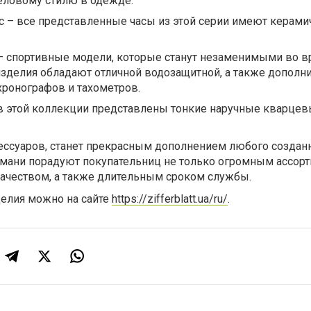
еловому стилю в одежде.
mic – все представленные часы из этой серии имеют керам
t – спортивные модели, которые станут незаменимыми во 
изделия обладают отличной водозащитной, а также допол
хронографов и тахометров.
– в этой коллекции представлены тонкие наручные кварцев
сессуаров, станет прекрасным дополнением любого создан
рмани порадуют покупательниц не только огромным ассор
ачеством, а также длительным сроком службы.
елия можно на сайте
https://zifferblatt.ua/ru/
.