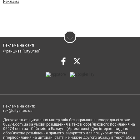
Реклама
Реклама на сайті
Франшиза "CitySites"
Реклама на сайті:
rek@citysites.ua
Допускається цитування матеріалів без отримання попередньої згоди
06274.com.ua за умови розміщення в тексті обов'язкового посилання на
06274.com.ua - Сайт міста Бахмута (Артемівськ). Для інтернет-видань
обов'язкове розміщення прямого, відкритого для пошукових систем
гіперпосилання на цитовані статті не нижче другого абзацу в тексті або в