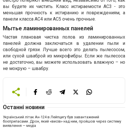
быстро потеряют внешний вид, независимо от того, как
вы будете их чистить. Класс истираемости AC3 - это
меньшая прочность к истиранию и повреждениям, а
панели класса AC4 или AC5 очень прочные.
Мытье ламинированных панелей
Частая плановая чистка полов из ламинированных
панелей должна заключаться в удалении пыли и
свободной грязи. Лучше всего это делать пылесосом,
или сухой шваброй из микрофибры. Если же пылесоса
не достаточно, вы можете использовать влажную – но
не мокрую – швабру.
Останні новини
Український літак Ан-124 в Лейпцигу був завантажений
боєприпасами. Дрон, який «висів» над ним, пройшов через систему
виявлення — медіа