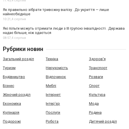
11:43,
4 серпня
Як правильно зібрати тривожну валізу . До укриття — лише
найнеобхідніше
10:21,
4 серпня
Які пільги можуть отримати люди з III групою інвалідності . Держава
надає більше, ніж здається
08:57,
4 серпня
Рубрики новин
Загальний розділ
Техніка
Здоров'я
Туризм
Нерухомість
Транспорт
Будівництво
Відпочинок
Розваги
Бізнес
Меблі
Спорт
Жіночий розділ
Інтернет
Культура
Економіка
Інтер'єр
Мода
Кулінарія
Послуги
Родина
Подорожі
Робота
Дитячий розділ