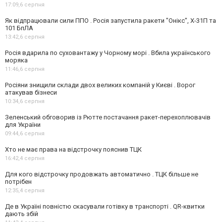
17:09,
6 серпня
Як відпрацювали сили ППО . Росія запустила ракети "Онікс", Х-31П та
101 БпЛА
13:42,
6 серпня
Росія вдарила по суховантажу у Чорному морі . Вбила українського
моряка
11:46,
6 серпня
Росіяни знищили склади двох великих компаній у Києві . Ворог
атакував бізнеси
10:34,
6 серпня
Зеленський обговорив із Рютте постачання ракет-перехоплювачів
для України
09:44,
6 серпня
Хто не має права на відстрочку пояснив ТЦК
16:42,
4 серпня
Для кого відстрочку продовжать автоматично . ТЦК більше не
потрібен
12:35,
4 серпня
Де в Україні повністю скасували готівку в транспорті . QR-квитки
дають збій