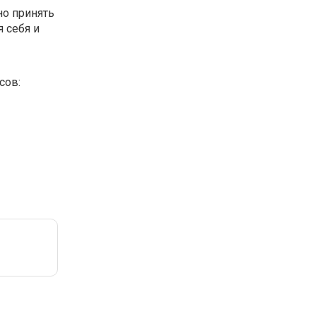
но принять
я себя и
сов: