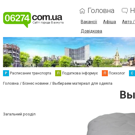
Головна
Н
Вакансії
Афіша
Авто 
Довідкова
Р
Расписание транспорта
П
Податкова інформує
П
Психолог
С
Головна
Бізнес новини
Выбираем материал для одеяла
Вы
Загальний розділ