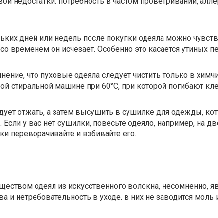
свои недостатки: потребность в частом проветривании, алле
льких дней или недель после покупки одеяла можно чувст
 со временем он исчезает. Особенно это касается утиных п
ение, что пуховые одеяла следует чистить только в химчи
ой стиральной машине при 60°С, при которой погибают кл
дует отжать, а затем высушить в сушилке для одежды, ко
 Если у вас нет сушилки, повесьте одеяло, например, на дв
ки переворачивайте и взбивайте его.
ством одеял из искусственного волокна, несомненно, яв
а и нетребовательность в уходе, в них не заводится моль