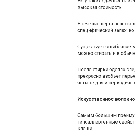
Но у таких одеял есть и 
высокая стоимость.
В течение первых неско
специфический запах, но
Существует ошибочное мн
можно стирать и в обычн
После стирки одеяло сле
прекрасно взобьет перья.
четыре дня и периодичес
Искусственное
волокно
Самым большим преимуще
гипоаллергенные свойств
клещи.