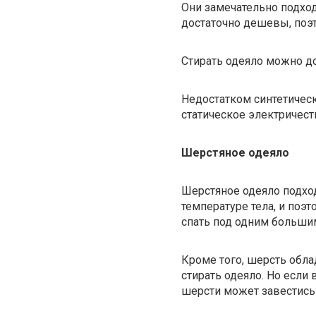
Они замечательно подход
достаточно дешевы, поэ
Стирать одеяло можно до
Недостатком синтетическ
статическое электричест
Шерстяное
одеяло
Шерстяное одеяло подход
температуре тела, и поэ
спать под одним большим
Кроме того, шерсть обла
стирать одеяло. Но если 
шерсти может завестись