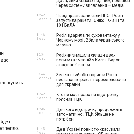
Дрон, який «висів» над ним, пройшов
через систему виявлення — медіа
13:42,
Як відпрацювали сили ППО . Росія
6 серпня
запустила ракети "Онікс", Х-31П та
101 БпЛА
11:46,
Росія вдарила по суховантажу у
6 серпня
Чорному морі . Вбила українського
моряка
ли
10:34,
Росіяни знищили склади двох
6 серпня
 вас
великих компаній у Києві . Ворог
атакував бізнеси
09:44,
Зеленський обговорив із Рютте
6 серпня
постачання ракет-перехоплювачів
яло купить
для України
16:42,
Хто не має права на відстрочку
4 серпня
пояснив ТЦК
12:35,
Для кого відстрочку продовжать
4 серпня
автоматично . ТЦК більше не
потрібен
ойдут
т тепло.
11:43,
Де в Україні повністю скасували
4 серпня