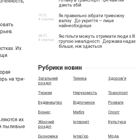
готівку в транспорті . QR-квитки
ргенность,
дають збій
10:21,
Як правильно зібрати тривожну
4 серпня
валізу . До укриття — лише
вовать
найнеобхідніше
ерьев.
08:57,
Які пільги можуть отримати люди з III
4 серпня
групою інвалідності . Держава надає
більше, ніж здається
стках. Их
ещи.
Рубрики новин
торая
ерь на три-
Загальний
Техніка
Здоров'я
розділ
Туризм
Нерухомість
Транспорт
Будівництво
Відпочинок
Розваги
Бізнес
Меблі
Спорт
ляются их
Жіночий
Інтернет
Культура
 и пылевые
розділ
Економіка
Інтер'єр
Мода