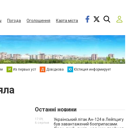
ы
Погода
Оголошення
Карта міста
ии
И
Из первых уст
Д
Довідкова
Ю
Юстиция информирует
яла
Останні новини
17:09,
Український літак Ан-124 в Лейпцигу
6 серпня
був завантажений боєприпасами.