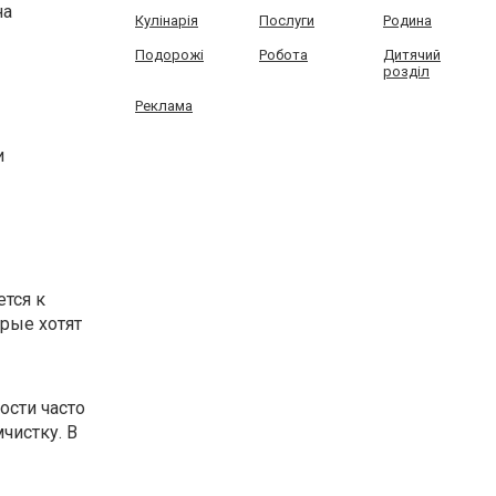
на
Кулінарія
Послуги
Родина
Подорожі
Робота
Дитячий
розділ
Реклама
и
ется к
орые хотят
ости часто
чистку. В