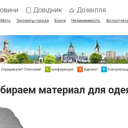
овини
Довідник
Дозвілля
/ Мото
Эксперты города
Блоги
Недвижимость
Фотоотчет
Спрашивали? Отвечаем!
К
конференция
А
Адвокат
К
Консультац
бираем материал для оде