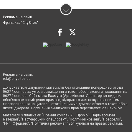
Реклама на сайті
Франшиза "CitySites"
Реклама на сайті:
rek@citysites.ua
Допускається цитування матеріалів без отримання попередньої згоди
06274.com.ua за умови розміщення в тексті обов'язкового посилання на
06274.com.ua - Сайт міста Бахмута (Артемівськ). Для інтернет-видань
обов'язкове розміщення прямого, відкритого для пошукових систем
гіперпосилання на цитовані статті не нижче другого абзацу в тексті або в
якості джерела. Порушення виняткових прав переслідується Законом.
Матеріали з плашками "Новини компаній", "Промо", "Партнерський
матеріал", "Партнерський спецпроєкт", "Політичні новини", "Пресреліз",
"PR", "Офіційно", "Політична реклама" публікуються на правах реклами.