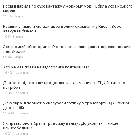
Росія вдарила по суховантажу у Чорному морі . Вбила українського
моряка
11:46,
Вчора
Росіяни знищили склади двох великих компаній у Києві . Ворог
атакував бізнеси
10:34,
Вчора
Зеленський обговорив із Рютте постачання ракет-перехоплювачів
для України
09:44,
Вчора
Хто не має права на відстрочку пояснив ТЦК
16:42,
4 серпня
Для кого відстрочку продовжать автоматично . ТЦК більше не
потрібен
12:35,
4 серпня
Де в Україні повністю скасували готівку в транспорті . QR-квитки
дають збій
11:43,
4 серпня
Як правильно зібрати тривожну валізу . До укриття — лише
найнеобхідніше
10:21,
4 серпня