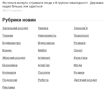
Які пільги можуть отримати люди з III групою інвалідності . Держава
надає більше, ніж здається
08:57,
4 серпня
Рубрики новин
Загальний розділ
Техніка
Здоров'я
Туризм
Нерухомість
Транспорт
Будівництво
Відпочинок
Розваги
Бізнес
Меблі
Спорт
Жіночий розділ
Інтернет
Культура
Економіка
Інтер'єр
Мода
Кулінарія
Послуги
Родина
Подорожі
Робота
Дитячий розділ
Реклама