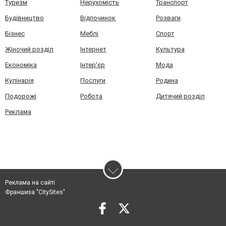
Туризм
Нерухомість
Транспорт
Будівництво
Відпочинок
Розваги
Бізнес
Меблі
Спорт
Жіночий розділ
Інтернет
Культура
Економіка
Інтер'єр
Мода
Кулінарія
Послуги
Родина
Подорожі
Робота
Дитячий розділ
Реклама
Реклама на сайті
Франшиза "CitySites"