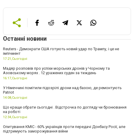
Останні новини
Reuters - Демократи США готують новий удар по Трампу, і це не
імпічмент
17:21,
Сьогодні
Мадяр розповів про успіхи морських дронів у Чорному та
Азовському морях . 12 уражених суден за тиждень
16:17,
Сьогодні
У Німеччині помітили підозрілі дрони над базою, де ремонтують
Patriot
14:08,
Сьогодні
Що краще обрати сьогодні . Відстрочка по догляду чи бронювання
на роботі
12:34,
Сьогодні
Опитування КМІС - 60% українців проти передачі Донбасу Росії, але
підтримують заморожування війни