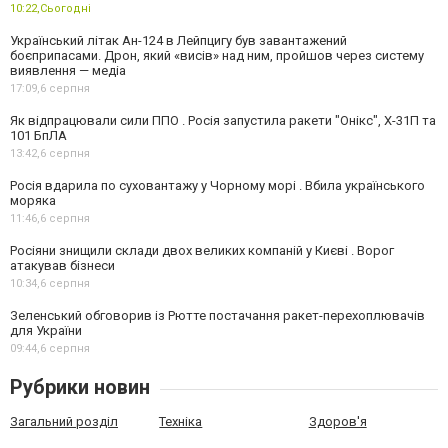
10:22,
Сьогодні
Український літак Ан-124 в Лейпцигу був завантажений
боєприпасами. Дрон, який «висів» над ним, пройшов через систему
виявлення — медіа
17:09,
6 серпня
Як відпрацювали сили ППО . Росія запустила ракети "Онікс", Х-31П та
101 БпЛА
13:42,
6 серпня
Росія вдарила по суховантажу у Чорному морі . Вбила українського
моряка
11:46,
6 серпня
Росіяни знищили склади двох великих компаній у Києві . Ворог
атакував бізнеси
10:34,
6 серпня
Зеленський обговорив із Рютте постачання ракет-перехоплювачів
для України
09:44,
6 серпня
Рубрики новин
Загальний розділ
Техніка
Здоров'я