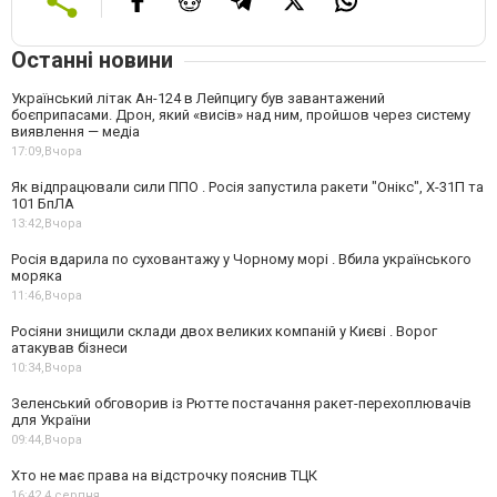
Останні новини
Український літак Ан-124 в Лейпцигу був завантажений
боєприпасами. Дрон, який «висів» над ним, пройшов через систему
виявлення — медіа
17:09,
Вчора
Як відпрацювали сили ППО . Росія запустила ракети "Онікс", Х-31П та
101 БпЛА
13:42,
Вчора
Росія вдарила по суховантажу у Чорному морі . Вбила українського
моряка
11:46,
Вчора
Росіяни знищили склади двох великих компаній у Києві . Ворог
атакував бізнеси
10:34,
Вчора
Зеленський обговорив із Рютте постачання ракет-перехоплювачів
для України
09:44,
Вчора
Хто не має права на відстрочку пояснив ТЦК
16:42,
4 серпня