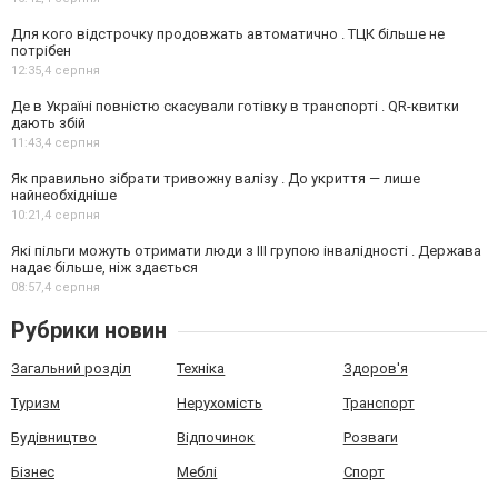
Для кого відстрочку продовжать автоматично . ТЦК більше не
потрібен
12:35,
4 серпня
Де в Україні повністю скасували готівку в транспорті . QR-квитки
дають збій
11:43,
4 серпня
Як правильно зібрати тривожну валізу . До укриття — лише
найнеобхідніше
10:21,
4 серпня
Які пільги можуть отримати люди з III групою інвалідності . Держава
надає більше, ніж здається
08:57,
4 серпня
Рубрики новин
Загальний розділ
Техніка
Здоров'я
Туризм
Нерухомість
Транспорт
Будівництво
Відпочинок
Розваги
Бізнес
Меблі
Спорт