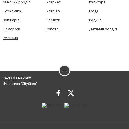
Жіночий розділ
Інтернет
Культура
Економіка
Інтер'єр
Мода
Кулінарія
Послуги
Родина
Подорожі
Робота
Дитячий розділ
Реклама
Реклама на сайті
Франшиза "CitySites"