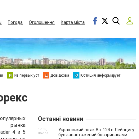
ы
Погода
Оголошення
Карта міста
ии
И
Из первых уст
Д
Довідкова
Ю
Юстиция информирует
орекс
Останні новини
пулярных
го рынка
17:09,
Український літак Ан-124 в Лейпцигу
ader 4 и 5
Вчора
був завантажений боєприпасами.
, можно не