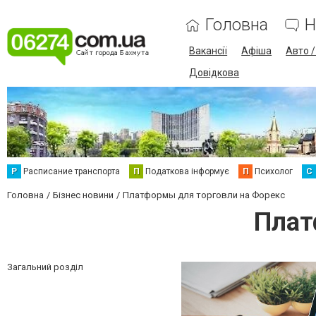
Головна
Н
Вакансії
Афіша
Авто 
Довідкова
Р
Расписание транспорта
П
Податкова інформує
П
Психолог
С
Головна
Бізнес новини
Платформы для торговли на Форекс
Плат
Загальний розділ