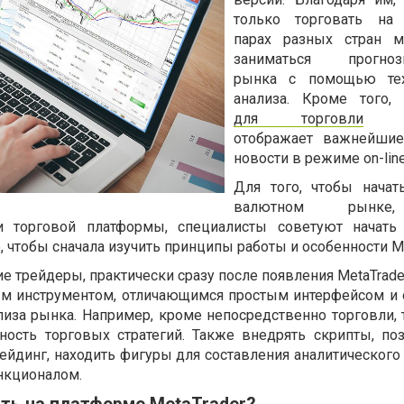
только торговать на
парах разных стран м
заниматься прогноз
рынка с помощью тех
анализа. Кроме того,
для торговли
Met
отображает важнейши
новости в режиме
on
-
lin
Для того, чтобы начат
валютном рынке
и торговой платформы, специалисты советуют начать
 чтобы сначала изучить принципы работы и особенности Me
 трейдеры, практически сразу после появления MetaTrade
ым инструментом, отличающимся простым интерфейсом 
иза рынка. Например, кроме непосредственно торговли,
бность торговых стратегий. Также внедрять скрипты, п
ейдинг, находить фигуры для составления аналитического
нкционалом.