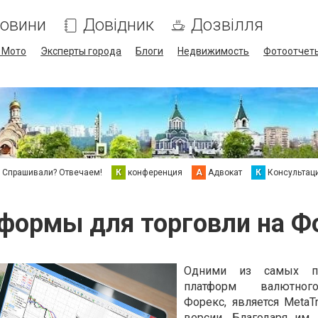
овини
Довідник
Дозвілля
/ Мото
Эксперты города
Блоги
Недвижимость
Фотоотчет
Спрашивали? Отвечаем!
К
конференция
А
Адвокат
К
Консультац
формы для торговли на Ф
Одними из самых по
платформ валютно
Форекс, является MetaTr
версии. Благодаря им