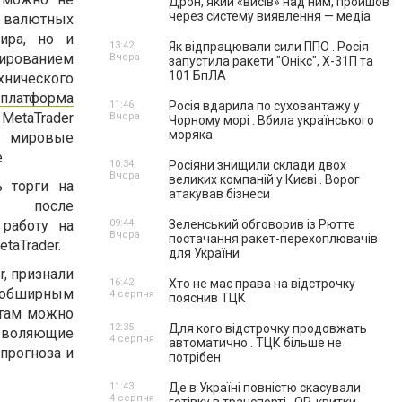
Дрон, який «висів» над ним, пройшов
через систему виявлення — медіа
 валютных
ира, но и
13:42,
Як відпрацювали сили ППО . Росія
ированием
Вчора
запустила ракети "Онікс", Х-31П та
101 БпЛА
нического
платформа
11:46,
Росія вдарила по суховантажу у
aTrader
Вчора
Чорному морі . Вбила українського
моряка
е мировые
e
.
10:34,
Росіяни знищили склади двох
Вчора
великих компаній у Києві . Ворог
ь торги на
атакував бізнеси
, после
 работу на
09:44,
Зеленський обговорив із Рютте
Вчора
постачання ракет-перехоплювачів
taTrader.
для України
r, признали
16:42,
Хто не має права на відстрочку
и обширным
4 серпня
пояснив ТЦК
 там можно
12:35,
Для кого відстрочку продовжать
озволяющие
4 серпня
автоматично . ТЦК більше не
 прогноза и
потрібен
11:43,
Де в Україні повністю скасували
4 серпня