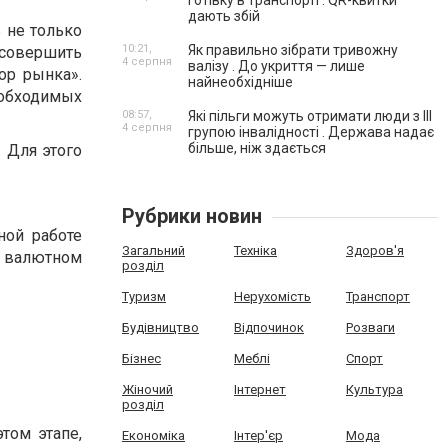
готівку в транспорті . QR-квитки
дають збій
ь не только
10:21,
Як правильно зібрати тривожну
совершить
4 серпня
валізу . До укриття — лише
ор рынка».
найнеобхідніше
обходимых
08:57,
Які пільги можуть отримати люди з III
4 серпня
групою інвалідності . Держава надає
більше, ніж здається
 Для этого
Рубрики новин
ной работе
Загальний
Техніка
Здоров'я
а валютном
розділ
Туризм
Нерухомість
Транспорт
Будівництво
Відпочинок
Розваги
Бізнес
Меблі
Спорт
Жіночий
Інтернет
Культура
розділ
том этапе,
Економіка
Інтер'єр
Мода