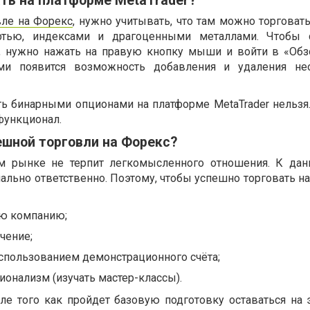
ть на платформе MetaTrader?
вле на Форекс
, нужно учитывать, что там можно торговат
тью, индексами и драгоценными металлами. Чтобы 
 нужно нажать на правую кнопку мыши и войти в «Обз
ми появится возможность добавления и удаления не
ть бинарными опционами на платформе MetaTrader нельзя.
функционал.
ешной торговли на Форекс?
м рынке не терпит легкомысленного отношения. К дан
ально ответственно. Поэтому, чтобы успешно торговать н
ю компанию;
чение;
использованием демонстрационного счёта;
онализм (изучать мастер-классы).
ле того как пройдет базовую подготовку оставаться на э