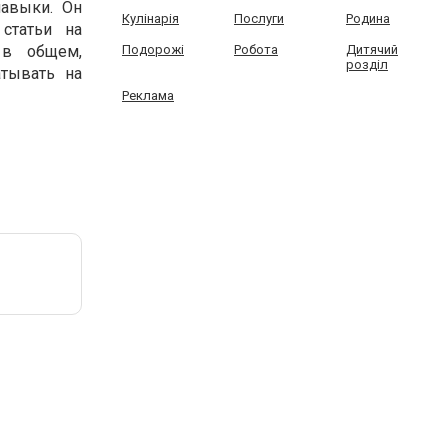
навыки. Он
Кулінарія
Послуги
Родина
 статьи на
 в общем,
Подорожі
Робота
Дитячий
розділ
атывать на
Реклама