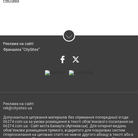
Реклама
Реклама на сайті
Франшиза "CitySites"
Реклама на сайті:
rek@citysites.ua
Допускається цитування матеріалів без отримання попередньої згоди
06274.com.ua за умови розміщення в тексті обов'язкового посилання на
06274.com.ua - Сайт міста Бахмута (Артемівськ). Для інтернет-видань
обов'язкове розміщення прямого, відкритого для пошукових систем
гіперпосилання на цитовані статті не нижче другого абзацу в тексті або в