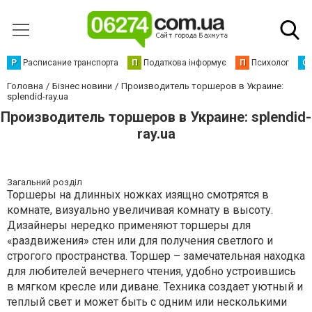
Р
Расписание транспорта
П
Податкова інформує
П
Психолог
С
Головна
Бізнес новини
Производитель торшеров в Украине:
splendid-ray.ua
Производитель торшеров в Украине: splendid-
ray.ua
Загальний розділ
Торшеры на длинных ножках изящно смотрятся в
комнате, визуально увеличивая комнату в высоту.
Дизайнеры нередко применяют торшеры для
«раздвижения» стен или для получения светлого и
строгого пространства. Торшер – замечательная находка
для любителей вечернего чтения, удобно устроившись
в мягком кресле или диване. Техника создает уютный и
теплый свет и может быть с одним или несколькими