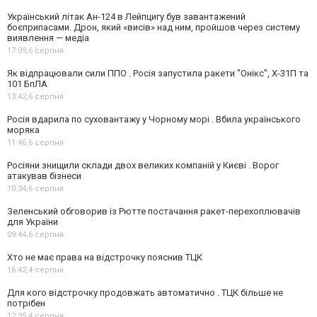
Український літак Ан-124 в Лейпцигу був завантажений
боєприпасами. Дрон, який «висів» над ним, пройшов через систему
виявлення — медіа
17:09,
6 серпня
Як відпрацювали сили ППО . Росія запустила ракети "Онікс", Х-31П та
101 БпЛА
13:42,
6 серпня
Росія вдарила по суховантажу у Чорному морі . Вбила українського
моряка
11:46,
6 серпня
Росіяни знищили склади двох великих компаній у Києві . Ворог
атакував бізнеси
10:34,
6 серпня
Зеленський обговорив із Рютте постачання ракет-перехоплювачів
для України
09:44,
6 серпня
Хто не має права на відстрочку пояснив ТЦК
16:42,
4 серпня
Для кого відстрочку продовжать автоматично . ТЦК більше не
потрібен
12:35,
4 серпня