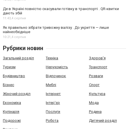
Де в Україні повністю скасували готівку в транспорті . QR-квитки
дають збій
11:43,
4 серпня
Як правильно зібрати тривожну валізу . До укриття — лише
найнеобхідніше
10:21,
4 серпня
Рубрики новин
Загальний розділ
Техніка
Здоров'я
Туризм
Нерухомість
Транспорт
Будівництво
Відпочинок
Розваги
Бізнес
Меблі
Спорт
Жіночий розділ
Інтернет
Культура
Економіка
Інтер'єр
Мода
Кулінарія
Послуги
Родина
Подорожі
Робота
Дитячий розділ