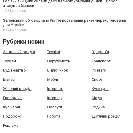
Росіяни знищили склади двох великих компаній у Києві . Ворог
атакував бізнеси
10:34,
6 серпня
Зеленський обговорив із Рютте постачання ракет-перехоплювачів
для України
09:44,
6 серпня
Рубрики новин
Загальний розділ
Техніка
Здоров'я
Туризм
Нерухомість
Транспорт
Будівництво
Відпочинок
Розваги
Бізнес
Меблі
Спорт
Жіночий розділ
Інтернет
Культура
Економіка
Інтер'єр
Мода
Кулінарія
Послуги
Родина
Подорожі
Робота
Дитячий розділ
Реклама