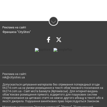
Реклама на сайті
Франшиза "CitySites"
Реклама на сайті:
rek@citysites.ua
Допускається цитування матеріалів без отримання попередньої згоди
06274.com.ua за умови розміщення в тексті обов'язкового посилання на
06274.com.ua - Сайт міста Бахмута (Артемівськ). Для інтернет-видань
обов'язкове розміщення прямого, відкритого для пошукових систем
гіперпосилання на цитовані статті не нижче другого абзацу в тексті або в
якості джерела. Порушення виняткових прав переслідується Законом.