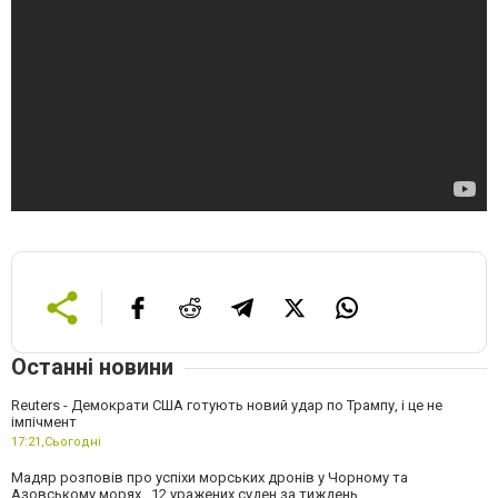
Останні новини
Reuters - Демократи США готують новий удар по Трампу, і це не
імпічмент
17:21,
Сьогодні
Мадяр розповів про успіхи морських дронів у Чорному та
Азовському морях . 12 уражених суден за тиждень