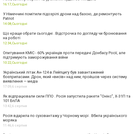
16:17,
Сьогодні
У Німеччині помітили підозрілі дрони над базою, де ремонтують
Patriot
14:08,
Сьогодні
Що краще обрати сьогодні . Відстрочка по догляду чи бронювання
на роботі
12:34,
Сьогодні
Опитування КМІС - 60% українців проти передачі Донбасу Росії, але
підтримують заморожування війни
10:22,
Сьогодні
Український літак Ан-124 в Лейпцигу був завантажений
боєприпасами. Дрон, який «висів» над ним, пройшов через систему
виявлення — медіа
17:09,
6 серпня
Як відпрацювали сили ППО . Росія запустила ракети "Онікс", Х-31П та
101 БпЛА
13:42,
6 серпня
Росія вдарила по суховантажу у Чорному морі . Вбила українського
моряка
11:46,
6 серпня