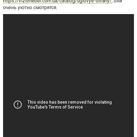
https://vizitmebel.com.ua/catalog/uglovye-divany/
, они
очень уютно смотрятся.