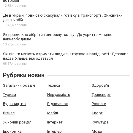
потрібен
12:35,
4 серпня
Де в Україні повністю скасували готівку в транспорті . QR-квитки
дають збій
11:43,
4 серпня
Як правильно зібрати тривожну валізу . До укриття — лише
найнеобхідніше
10:21,
4 серпня
Які пільги можуть отримати люди з III групою інвалідності . Держава
надає більше, ніж здається
08:57,
4 серпня
Рубрики новин
Загальний розділ
Техніка
Здоров'я
Туризм
Нерухомість
Транспорт
Будівництво
Відпочинок
Розваги
Бізнес
Меблі
Спорт
Жіночий розділ
Інтернет
Культура
Економіка
Інтер'єр
Мода