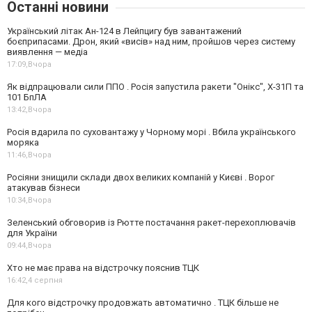
Останні новини
Український літак Ан-124 в Лейпцигу був завантажений
боєприпасами. Дрон, який «висів» над ним, пройшов через систему
виявлення — медіа
17:09,
Вчора
Як відпрацювали сили ППО . Росія запустила ракети "Онікс", Х-31П та
101 БпЛА
13:42,
Вчора
Росія вдарила по суховантажу у Чорному морі . Вбила українського
моряка
11:46,
Вчора
Росіяни знищили склади двох великих компаній у Києві . Ворог
атакував бізнеси
10:34,
Вчора
Зеленський обговорив із Рютте постачання ракет-перехоплювачів
для України
09:44,
Вчора
Хто не має права на відстрочку пояснив ТЦК
16:42,
4 серпня
Для кого відстрочку продовжать автоматично . ТЦК більше не