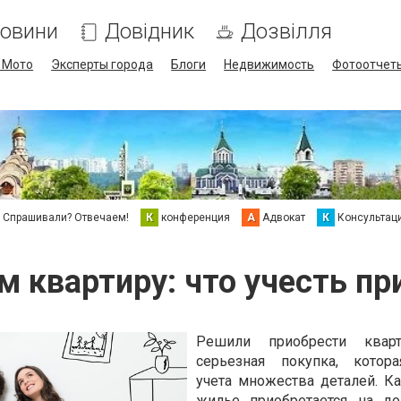
овини
Довідник
Дозвілля
/ Мото
Эксперты города
Блоги
Недвижимость
Фотоотчет
Спрашивали? Отвечаем!
К
конференция
А
Адвокат
К
Консультац
 квартиру: что учесть пр
Решили приобрести квар
серьезная покупка, котора
учета множества деталей. Ка
жилье приобретается на до