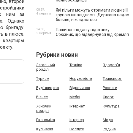
найнеобхідніше
но, второй
астройщики
08:57,
Які пільги можуть отримати люди з III
 к ним за
4 серпня
групою інвалідності . Держава надає
більше, ніж здається
е. Однако
ю бригаду.
14:08,
Пашинян подав у відставку .
сь в плюсе.
2 серпня
Союзник, що відвернувся від Кремля
е квартиры
оекту.
Рубрики новин
Загальний
Техніка
Здоров'я
розділ
Туризм
Нерухомість
Транспорт
Будівництво
Відпочинок
Розваги
Бізнес
Меблі
Спорт
Жіночий
Інтернет
Культура
розділ
Економіка
Інтер'єр
Мода
Кулінарія
Послуги
Родина