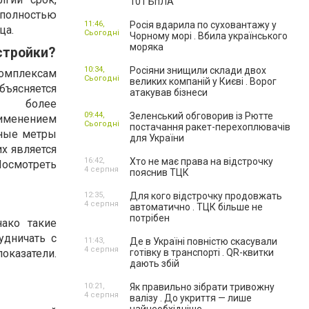
101 БпЛА
олностью
11:46,
Росія вдарила по суховантажу у
ца.
Сьогодні
Чорному морі . Вбила українського
моряка
стройки?
10:34,
Росіяни знищили склади двох
мплексам
Сьогодні
великих компаній у Києві . Ворог
бъясняется
атакував бізнеси
, более
09:44,
Зеленський обговорив із Рютте
именением
Сьогодні
постачання ракет-перехоплювачів
тные метры
для України
х является
16:42,
Хто не має права на відстрочку
 Посмотреть
4 серпня
пояснив ТЦК
12:35,
Для кого відстрочку продовжать
4 серпня
автоматично . ТЦК більше не
потрібен
ако такие
удничать с
11:43,
Де в Україні повністю скасували
4 серпня
оказатели.
готівку в транспорті . QR-квитки
дають збій
10:21,
Як правильно зібрати тривожну
4 серпня
валізу . До укриття — лише