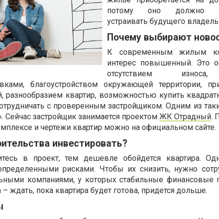
потому оно должно п
устраивать будущего владель
Почему выбирают ново
К современным жилым ко
интерес повышенный. Это о
отсутствием износа
вками, благоустройством окружающей территории, пр
й, разнообразием квартир, возможностью купить квадра
сотрудничать с проверенным застройщиком. Одним из таки
». Сейчас застройщик занимается проектом
ЖК Отрадный
.
плексе и чертежи квартир можно на официальном сайте.
оительства инвестировать?
есь в проект, тем дешевле обойдется квартира. Одн
определенными рисками. Чтобы их снизить, нужно сотр
ьными компаниями, у которых стабильные финансовые п
 – ждать, пока квартира будет готова, придется дольше.
ы