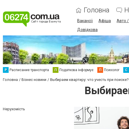
Головна
Н
Вакансії
Афіша
Авто 
Довідкова
Р
Расписание транспорта
П
Податкова інформує
П
Психолог
С
Головна
Бізнес новини
Выбираем квартиру: что учесть при поиске?
Выбираем
Нерухомість