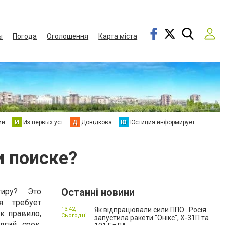
ы
Погода
Оголошення
Карта міста
ии
И
Из первых уст
Д
Довідкова
Ю
Юстиция информирует
и поиске?
Останні новини
тиру? Это
я требует
13:42,
Як відпрацювали сили ППО . Росія
к правило,
Сьогодні
запустила ракети "Онікс", Х-31П та
лгий срок,