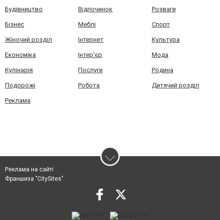
Будівництво
Відпочинок
Розваги
Бізнес
Меблі
Спорт
Жіночий розділ
Інтернет
Культура
Економіка
Інтер'єр
Мода
Кулінарія
Послуги
Родина
Подорожі
Робота
Дитячий розділ
Реклама
Реклама на сайті
Франшиза "CitySites"