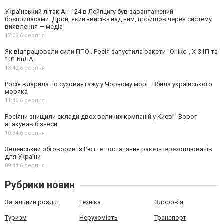
Український літак Ан-124 в Лейпцигу був завантажений
боєприпасами. Дрон, який «висів» над ним, пройшов через систему
виявлення — медіа
17:09,
6 серпня
Як відпрацювали сили ППО . Росія запустила ракети "Онікс", Х-31П та
101 БпЛА
13:42,
6 серпня
Росія вдарила по суховантажу у Чорному морі . Вбила українського
моряка
11:46,
6 серпня
Росіяни знищили склади двох великих компаній у Києві . Ворог
атакував бізнеси
10:34,
6 серпня
Зеленський обговорив із Рютте постачання ракет-перехоплювачів
для України
09:44,
6 серпня
Рубрики новин
Загальний розділ
Техніка
Здоров'я
Туризм
Нерухомість
Транспорт