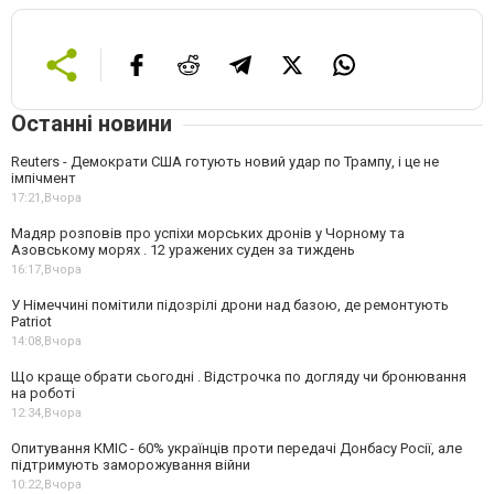
Останні новини
Reuters - Демократи США готують новий удар по Трампу, і це не
імпічмент
17:21,
Вчора
Мадяр розповів про успіхи морських дронів у Чорному та
Азовському морях . 12 уражених суден за тиждень
16:17,
Вчора
У Німеччині помітили підозрілі дрони над базою, де ремонтують
Patriot
14:08,
Вчора
Що краще обрати сьогодні . Відстрочка по догляду чи бронювання
на роботі
12:34,
Вчора
Опитування КМІС - 60% українців проти передачі Донбасу Росії, але
підтримують заморожування війни
10:22,
Вчора