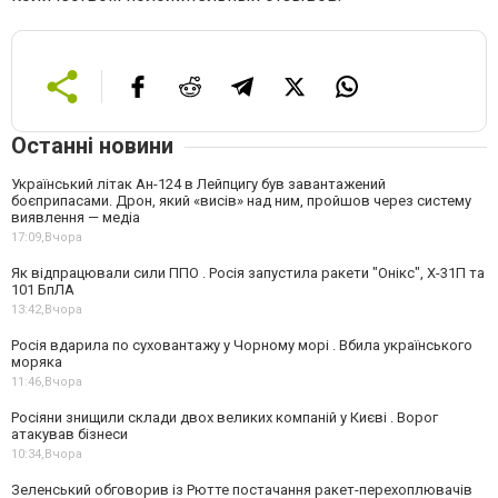
Останні новини
Український літак Ан-124 в Лейпцигу був завантажений
боєприпасами. Дрон, який «висів» над ним, пройшов через систему
виявлення — медіа
17:09,
Вчора
Як відпрацювали сили ППО . Росія запустила ракети "Онікс", Х-31П та
101 БпЛА
13:42,
Вчора
Росія вдарила по суховантажу у Чорному морі . Вбила українського
моряка
11:46,
Вчора
Росіяни знищили склади двох великих компаній у Києві . Ворог
атакував бізнеси
10:34,
Вчора
Зеленський обговорив із Рютте постачання ракет-перехоплювачів