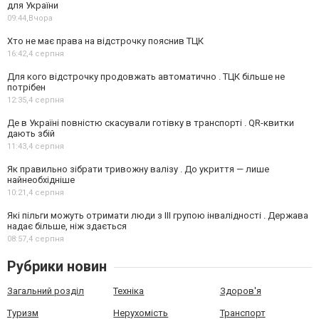
для України
09:44,
Вчора
Хто не має права на відстрочку пояснив ТЦК
16:42,
4 серпня
Для кого відстрочку продовжать автоматично . ТЦК більше не
потрібен
12:35,
4 серпня
Де в Україні повністю скасували готівку в транспорті . QR-квитки
дають збій
11:43,
4 серпня
Як правильно зібрати тривожну валізу . До укриття — лише
найнеобхідніше
10:21,
4 серпня
Які пільги можуть отримати люди з III групою інвалідності . Держава
надає більше, ніж здається
08:57,
4 серпня
Рубрики новин
Загальний розділ
Техніка
Здоров'я
Туризм
Нерухомість
Транспорт