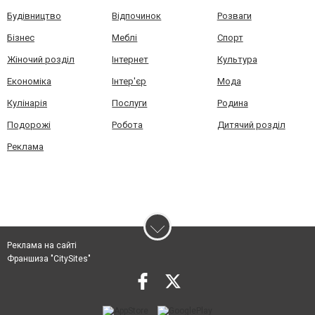
Будівництво
Відпочинок
Розваги
Бізнес
Меблі
Спорт
Жіночий розділ
Інтернет
Культура
Економіка
Інтер'єр
Мода
Кулінарія
Послуги
Родина
Подорожі
Робота
Дитячий розділ
Реклама
Реклама на сайті
Франшиза "CitySites"