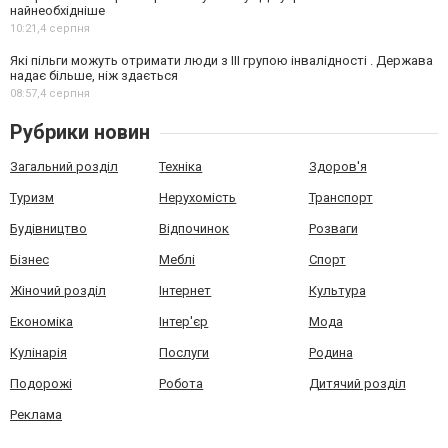
найнеобхідніше
10:21,
4 серпня
Які пільги можуть отримати люди з III групою інвалідності . Держава
надає більше, ніж здається
08:57,
4 серпня
Рубрики новин
Загальний розділ
Техніка
Здоров'я
Туризм
Нерухомість
Транспорт
Будівництво
Відпочинок
Розваги
Бізнес
Меблі
Спорт
Жіночий розділ
Інтернет
Культура
Економіка
Інтер'єр
Мода
Кулінарія
Послуги
Родина
Подорожі
Робота
Дитячий розділ
Реклама