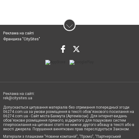
Реклама на сайті
Франшиза "CitySites"
Реклама на сайті:
rek@citysites.ua
Допускається цитування матеріалів без отримання попередньої згоди
06274.com.ua за умови розміщення в тексті обов'язкового посилання на
06274.com.ua - Сайт міста Бахмута (Артемівськ). Для інтернет-видань
обов'язкове розміщення прямого, відкритого для пошукових систем
гіперпосилання на цитовані статті не нижче другого абзацу в тексті або в
якості джерела. Порушення виняткових прав переслідується Законом.
Матеріали з плашками "Новини компаній", "Промо", "Партнерський