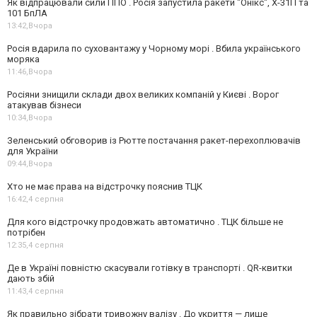
Як відпрацювали сили ППО . Росія запустила ракети "Онікс", Х-31П та
101 БпЛА
13:42,
Вчора
Росія вдарила по суховантажу у Чорному морі . Вбила українського
моряка
11:46,
Вчора
Росіяни знищили склади двох великих компаній у Києві . Ворог
атакував бізнеси
10:34,
Вчора
Зеленський обговорив із Рютте постачання ракет-перехоплювачів
для України
09:44,
Вчора
Хто не має права на відстрочку пояснив ТЦК
16:42,
4 серпня
Для кого відстрочку продовжать автоматично . ТЦК більше не
потрібен
12:35,
4 серпня
Де в Україні повністю скасували готівку в транспорті . QR-квитки
дають збій
11:43,
4 серпня
Як правильно зібрати тривожну валізу . До укриття — лише