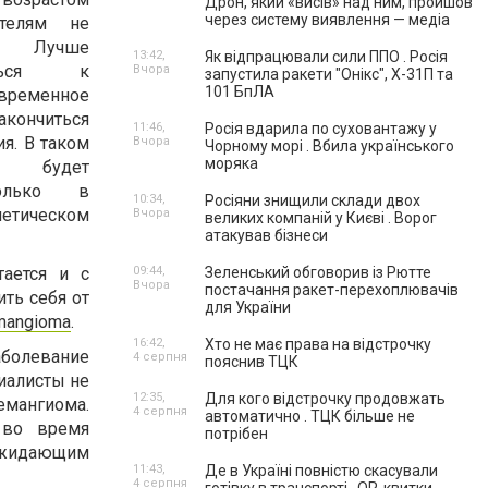
Дрон, який «висів» над ним, пройшов
через систему виявлення — медіа
ителям не
. Лучше
13:42,
Як відпрацювали сили ППО . Росія
иться к
Вчора
запустила ракети "Онікс", Х-31П та
101 БпЛА
ременное
ончиться
11:46,
Росія вдарила по суховантажу у
я. В таком
Вчора
Чорному морі . Вбила українського
моряка
а будет
только в
10:34,
Росіяни знищили склади двох
етическом
Вчора
великих компаній у Києві . Ворог
атакував бізнеси
тается и с
09:44,
Зеленський обговорив із Рютте
Вчора
постачання ракет-перехоплювачів
ить себя от
для України
emangioma
.
16:42,
Хто не має права на відстрочку
заболевание
4 серпня
пояснив ТЦК
циалисты не
12:35,
Для кого відстрочку продовжать
емангиома.
4 серпня
автоматично . ТЦК більше не
 во время
потрібен
 ожидающим
11:43,
Де в Україні повністю скасували
4 серпня