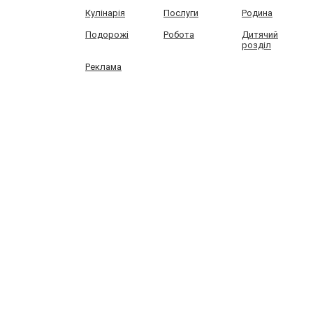
Кулінарія
Послуги
Родина
Подорожі
Робота
Дитячий
розділ
Реклама