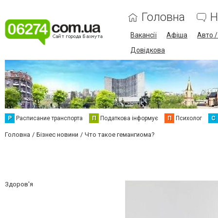
Головна
Н
Вакансії
Афіша
Авто 
Довідкова
Р
Расписание транспорта
П
Податкова інформує
П
Психолог
С
Головна
Бізнес новини
Что такое гемангиома?
Здоров'я