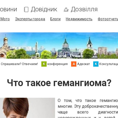
овини
Довідник
Дозвілля
/ Мото
Эксперты города
Блоги
Недвижимость
Фотоотчет
Спрашивали? Отвечаем!
К
конференция
А
Адвокат
К
Консультац
Что такое гемангиома?
О том, что такое гемангио
многие. Эту доброкачественн
чаще всего диагност
новорожденных и у детей, 