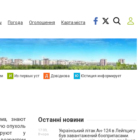
ы
Погода
Оголошення
Карта міста
ии
И
Из первых уст
Д
Довідкова
Ю
Юстиция информирует
Останні новини
ма, знают
ую опухоль
17:09,
Український літак Ан-124 в Лейпцигу
ируют у
Вчора
був завантажений боєприпасами.
возрастом