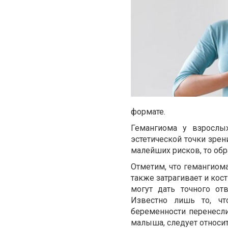
формате.
Гемангиома у взрослых
эстетической точки зрен
малейших рисков, то об
Отметим, что гемангиома
также затрагивает и кос
могут дать точного от
Известно лишь то, чт
беременности перенесл
малыша, следует относи