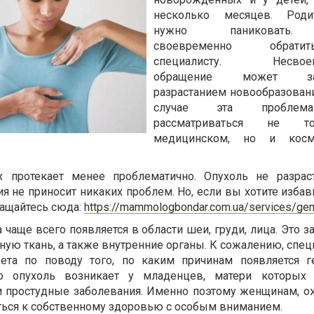
несколько месяцев. Род
нужно паниковать
своевременно обрат
специалисту. Несвоев
обращение может зак
разрастанием новообразовани
случае эта проблем
рассматриваться не 
медицинском, но и косм
 протекает менее проблематично. Опухоль не разрас
ия не приносит никаких проблем. Но, если вы хотите избав
ращайтесь сюда:
https://mammologbondar.com.ua/services/g
 чаще всего появляется в области шеи, груди, лица. Это 
тную ткань, а также внутренние органы. К сожалению, спе
вета по поводу того, по каким причинам появляется г
о опухоль возникает у младенцев, матери которых
и простудные заболевания. Именно поэтому женщинам,
ться к собственному здоровью с особым вниманием.