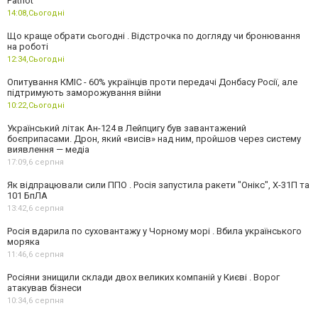
Patriot
14:08,
Сьогодні
Що краще обрати сьогодні . Відстрочка по догляду чи бронювання
на роботі
12:34,
Сьогодні
Опитування КМІС - 60% українців проти передачі Донбасу Росії, але
підтримують заморожування війни
10:22,
Сьогодні
Український літак Ан-124 в Лейпцигу був завантажений
боєприпасами. Дрон, який «висів» над ним, пройшов через систему
виявлення — медіа
17:09,
6 серпня
Як відпрацювали сили ППО . Росія запустила ракети "Онікс", Х-31П та
101 БпЛА
13:42,
6 серпня
Росія вдарила по суховантажу у Чорному морі . Вбила українського
моряка
11:46,
6 серпня
Росіяни знищили склади двох великих компаній у Києві . Ворог
атакував бізнеси
10:34,
6 серпня