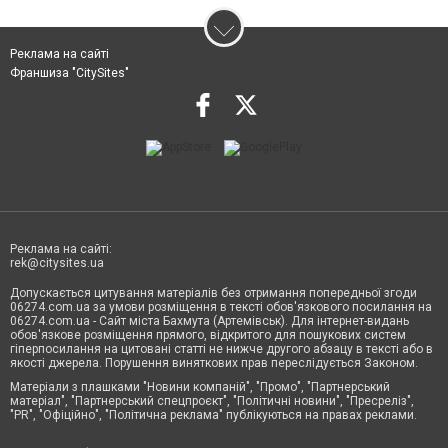
Реклама на сайті
Франшиза "CitySites"
Реклама на сайті:
rek@citysites.ua
Допускається цитування матеріалів без отримання попередньої згоди
06274.com.ua за умови розміщення в тексті обов'язкового посилання на
06274.com.ua - Сайт міста Бахмута (Артемівськ). Для інтернет-видань
обов'язкове розміщення прямого, відкритого для пошукових систем
гіперпосилання на цитовані статті не нижче другого абзацу в тексті або в
якості джерела. Порушення виняткових прав переслідується Законом.
Матеріали з плашками "Новини компаній", "Промо", "Партнерський
матеріал", "Партнерський спецпроєкт", "Політичні новини", "Пресреліз",
"PR", "Офіційно", "Політична реклама" публікуються на правах реклами.