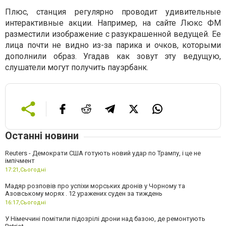
Плюс, станция регулярно проводит удивительные
интерактивные акции. Например, на сайте Люкс ФМ
разместили изображение с разукрашенной ведущей. Ее
лица почти не видно из-за парика и очков, которыми
дополнили образ. Угадав как зовут эту ведущую,
слушатели могут получить пауэрбанк.
Останні новини
Reuters - Демократи США готують новий удар по Трампу, і це не
імпічмент
17:21,
Сьогодні
Мадяр розповів про успіхи морських дронів у Чорному та
Азовському морях . 12 уражених суден за тиждень
16:17,
Сьогодні
У Німеччині помітили підозрілі дрони над базою, де ремонтують