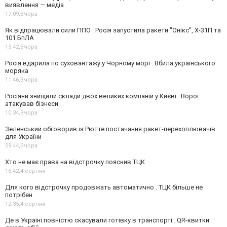
виявлення — медіа
17:09,
Вчора
Як відпрацювали сили ППО . Росія запустила ракети "Онікс", Х-31П та
101 БпЛА
13:42,
Вчора
Росія вдарила по суховантажу у Чорному морі . Вбила українського
моряка
11:46,
Вчора
Росіяни знищили склади двох великих компаній у Києві . Ворог
атакував бізнеси
10:34,
Вчора
Зеленський обговорив із Рютте постачання ракет-перехоплювачів
для України
09:44,
Вчора
Хто не має права на відстрочку пояснив ТЦК
16:42,
4 серпня
Для кого відстрочку продовжать автоматично . ТЦК більше не
потрібен
12:35,
4 серпня
Де в Україні повністю скасували готівку в транспорті . QR-квитки