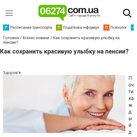
Р
Расписание транспорта
П
Податкова інформує
П
Психолог
С
Головна
Бізнес новини
Как сохранить красивую улыбку на
пенсии?
Как сохранить красивую улыбку на пенсии?
Здоров'я
П
оч
ти
ка
ж
д
ы
й
д