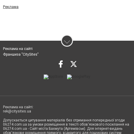
Реклама
Реклама на сайті
Франшиза "CitySites"
Реклама на сайті:
rek@citysites.ua
Допускається цитування матеріалів без отримання попередньої згоди
06274.com.ua за умови розміщення в тексті обов'язкового посилання на
06274.com.ua - Сайт міста Бахмута (Артемівськ). Для інтернет-видань
обов'язкове розміщення прямого, відкритого для пошукових систем