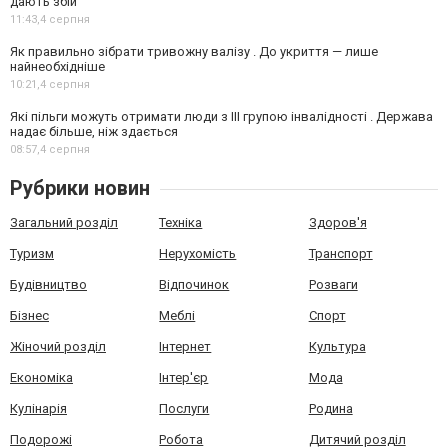
дають збій
11:43,
4 серпня
Як правильно зібрати тривожну валізу . До укриття — лише
найнеобхідніше
10:21,
4 серпня
Які пільги можуть отримати люди з III групою інвалідності . Держава
надає більше, ніж здається
08:57,
4 серпня
Рубрики новин
Загальний розділ
Техніка
Здоров'я
Туризм
Нерухомість
Транспорт
Будівництво
Відпочинок
Розваги
Бізнес
Меблі
Спорт
Жіночий розділ
Інтернет
Культура
Економіка
Інтер'єр
Мода
Кулінарія
Послуги
Родина
Подорожі
Робота
Дитячий розділ