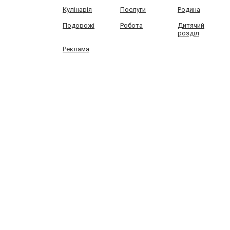
Кулінарія
Послуги
Родина
Подорожі
Робота
Дитячий
розділ
Реклама