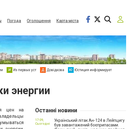
ы
Погода
Оголошення
Карта міста
ии
И
Из первых уст
Д
Довідкова
Ю
Юстиция информирует
и энергии
Останні новини
я цен на
ладельцы
17:09,
Український літак Ан-124 в Лейпцигу
думываться
Сьогодні
був завантажений боєприпасами.
х энергии.