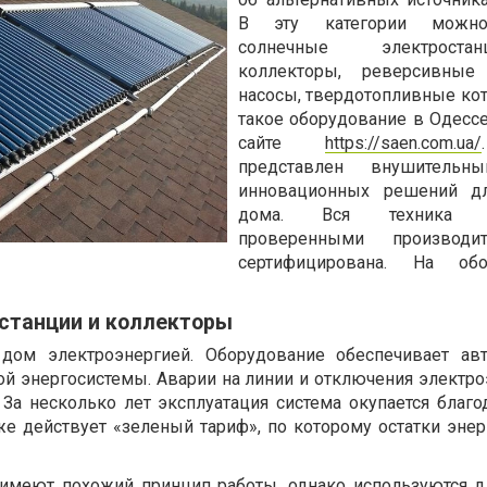
В эту категории можно
солнечные электрост
коллекторы, реверсивные
насосы, твердотопливные кот
такое оборудование в Одесс
сайте
https://saen.com.ua/
представлен внушительн
инновационных решений д
дома. Вся техника в
проверенными производи
сертифицирована. На обо
станции и коллекторы
дом электроэнергией. Оборудование обеспечивает ав
ой энергосистемы. Аварии на линии и отключения электро
 За несколько лет эксплуатация система окупается благо
же действует «зеленый тариф», по которому остатки эне
имеют похожий принцип работы, однако используются д