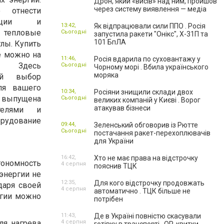
Дрон, який «висів» над ним, пройшов
через систему виявлення — медіа
 отнести
анции и
13:42,
Як відпрацювали сили ППО . Росія
 тепловые
Сьогодні
запустила ракети "Онікс", Х-31П та
101 БпЛА
лы. Купить
е можно на
11:46,
Росія вдарила по суховантажу у
. Здесь
Сьогодні
Чорному морі . Вбила українського
моряка
ый выбор
ля вашего
10:34,
Росіяни знищили склади двох
ыпущена
Сьогодні
великих компаній у Києві . Ворог
атакував бізнеси
телями и
рудование
09:44,
Зеленський обговорив із Рютте
Сьогодні
постачання ракет-перехоплювачів
для України
16:42,
Хто не має права на відстрочку
тономность
4 серпня
пояснив ТЦК
энергии не
12:35,
Для кого відстрочку продовжать
даря своей
4 серпня
автоматично . ТЦК більше не
ргии можно
потрібен
11:43,
Де в Україні повністю скасували
ля нагрева
4 серпня