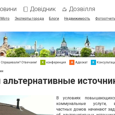
овини
Довідник
Дозвілля
/ Мото
Эксперты города
Блоги
Недвижимость
Фотоотчет
Спрашивали? Отвечаем!
К
конференция
А
Адвокат
К
Консультац
ии
 альтернативные источник
В условиях повышающихс
коммунальные услуги, в
частных домов начинают за
об альтернативных источника