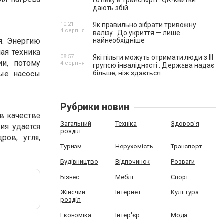
готівку в транспорті . QR-квитки
дають збій
10:21,
Як правильно зібрати тривожну
4 серпня
валізу . До укриття — лише
я. Энергию
найнеобхідніше
ая техника
08:57,
Які пільги можуть отримати люди з III
ии, потому
4 серпня
групою інвалідності . Держава надає
вые насосы
більше, ніж здається
Рубрики новин
в качестве
Загальний
Техніка
Здоров'я
ия удается
розділ
ов, угля,
Туризм
Нерухомість
Транспорт
Будівництво
Відпочинок
Розваги
Бізнес
Меблі
Спорт
Жіночий
Інтернет
Культура
розділ
Економіка
Інтер'єр
Мода