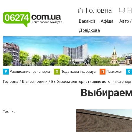
Головна
Н
Вакансії
Афіша
Авто 
Довідкова
Р
Расписание транспорта
П
Податкова інформує
П
Психолог
С
Головна
Бізнес новини
Выбираем альтернативные источники энерг
Выбираем
Техніка