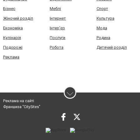
Бізнес
Меблі
Спорт
Жіночий розділ
Інтернет
Культура
Економіка
Інтер'єр
Мода
Кулінарія
Послуги
Родина
Подорожі
Робота
Дитячий розділ
Реклама
Реклама на сайті
Франшиза "CitySites"