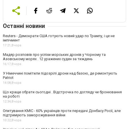
Останні новини
Reuters - Демократи США готують новий удар по Трампу, і це не
імпічмент
17:21,
Вчора
Мадяр розповів про успіхи морських дронів у Чорному та
Азовському морях . 12 уражених суден за тиждень
16:17,
Вчора
У Німеччині помітили підозрілі дрони над базою, де ремонтують
Patriot
14:08,
Вчора
Що краще обрати сьогодні . Відстрочка по догляду чи бронювання
на роботі
12:34,
Вчора
Опитування КМІС - 60% українців проти передачі Донбасу Росії, але
підтримують заморожування війни
10:22,
Вчора