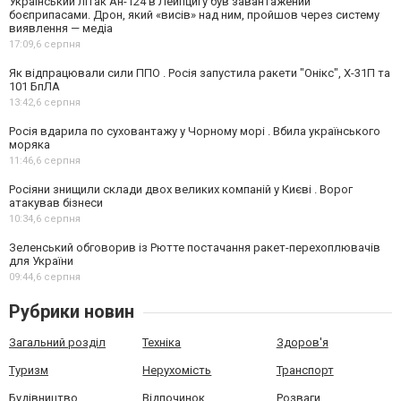
Український літак Ан-124 в Лейпцигу був завантажений
боєприпасами. Дрон, який «висів» над ним, пройшов через систему
виявлення — медіа
17:09,
6 серпня
Як відпрацювали сили ППО . Росія запустила ракети "Онікс", Х-31П та
101 БпЛА
13:42,
6 серпня
Росія вдарила по суховантажу у Чорному морі . Вбила українського
моряка
11:46,
6 серпня
Росіяни знищили склади двох великих компаній у Києві . Ворог
атакував бізнеси
10:34,
6 серпня
Зеленський обговорив із Рютте постачання ракет-перехоплювачів
для України
09:44,
6 серпня
Рубрики новин
Загальний розділ
Техніка
Здоров'я
Туризм
Нерухомість
Транспорт
Будівництво
Відпочинок
Розваги