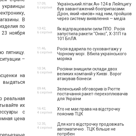
17:09,
Український літак Ан-124 в Лейпцигу
е украинцы
6 серпня
був завантажений боєприпасами.
ектронику,
Дрон, який «висів» над ним, пройшов
через систему виявлення — медіа
агазины. В
изделия по
13:42,
Як відпрацювали сили ППО . Росія
 23 ноября
6 серпня
запустила ракети "Онікс", Х-31П та
101 БпЛА
11:46,
Росія вдарила по суховантажу у
ю пятницу.
6 серпня
Чорному морі . Вбила українського
ситуации –
моряка
10:34,
Росіяни знищили склади двох
6 серпня
великих компаній у Києві . Ворог
асценки на
атакував бізнеси
 выдаться
09:44,
Зеленський обговорив із Рютте
6 серпня
постачання ракет-перехоплювачів
о реальная
для України
тывайте их
16:42,
Хто не має права на відстрочку
ессуары с
4 серпня
пояснив ТЦК
омная цена
12:35,
Для кого відстрочку продовжать
4 серпня
автоматично . ТЦК більше не
потрібен
 серьезные