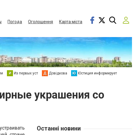
ы
Погода
Оголошення
Карта міста
ии
И
Из первых уст
Д
Довідкова
Ю
Юстиция информирует
лирные украшения со
Останні новини
страивать
шей стране