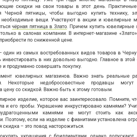
яющие скидки на свои товары в этот день. Практичны
 Черной пятницы, чтобы выгодно купить технику, эл
е необходимые вещи. Участвуют в акции и ювелирные м
иться
чёрная пятница в Злато
. Причем купить ювелирные 
только в салонах компании. В интернет-магазине «Злато»
приобрести по сниженной цене.
 один из самых востребованных видов товаров в Черну
 инвестировать в них довольно выгодно. Главное в этой 
е и продуманно совершать покупку.
тимент ювелирных магазинов. Важно знать реальные р
я. Некоторые недобросовестные продавцы могут
а цену со скидкой. Важно быть к этому готовым.
ирное изделие, которое вас заинтересовало. Помните, чт
ала и его пробы. Украшение инкрустировано камнями? Учи
лудрагоценными камнями не могут стоить как акс
. Поэтому, если на изделие с фианитами установлена огр
 скидка – это повод насторожиться.
окупать украшения с бриллиантами, однако допускают