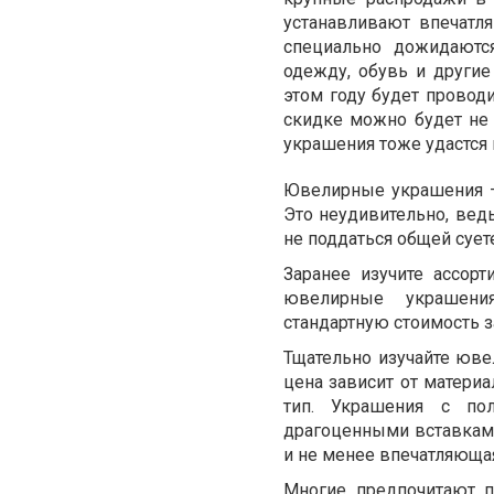
устанавливают впечатл
специально дожидаются
одежду, обувь и други
этом году будет провод
скидке можно будет не 
украшения тоже удастся 
Ювелирные украшения –
Это неудивительно, ведь
не поддаться общей сует
Заранее изучите ассор
ювелирные украшени
стандартную стоимость з
Тщательно изучайте ювел
цена зависит от матери
тип. Украшения с по
драгоценными вставками
и не менее впечатляющая
Многие предпочитают п