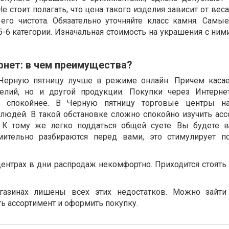
е стоит полагать, что цена такого изделия зависит от вес
 его чистота. Обязательно уточняйте класс камня. Сам
5-6 категории. Изначальная стоимость на украшения с ни
рнет: в чем преимущества?
Черную пятницу лучше в режиме онлайн. Причем касае
лий, но и другой продукции. Покупки через Интерне
 спокойнее. В Черную пятницу торговые центры на
юдей. В такой обстановке сложно спокойно изучить асс
 К тому же легко поддаться общей суете. Вы будете в
ительно разбираются перед вами, это стимулирует по
центрах в дни распродаж некомфортно. Приходится стоять
агазинах лишены всех этих недостатков. Можно зайти
ть ассортимент и оформить покупку.