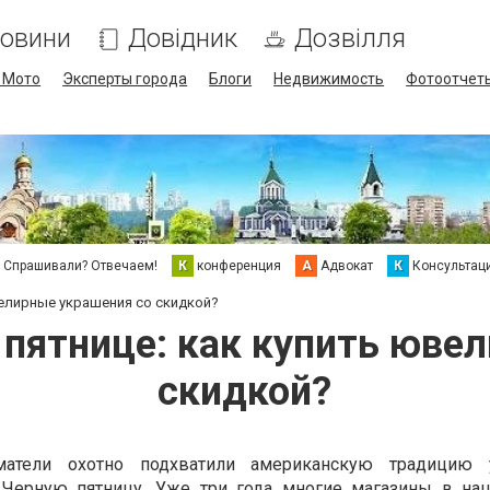
овини
Довідник
Дозвілля
/ Мото
Эксперты города
Блоги
Недвижимость
Фотоотчет
Спрашивали? Отвечаем!
К
конференция
А
Адвокат
К
Консультац
велирные украшения со скидкой?
 пятнице: как купить юве
скидкой?
матели охотно подхватили американскую традицию у
Черную пятницу. Уже три года многие магазины в на