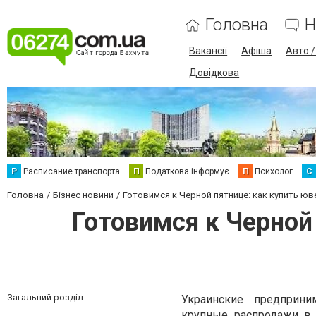
Головна
Н
Вакансії
Афіша
Авто 
Довідкова
Р
Расписание транспорта
П
Податкова інформує
П
Психолог
С
Головна
Бізнес новини
Готовимся к Черной пятнице: как купить ю
Готовимся к Черной
Загальний розділ
Украинские предприни
крупные распродажи в 