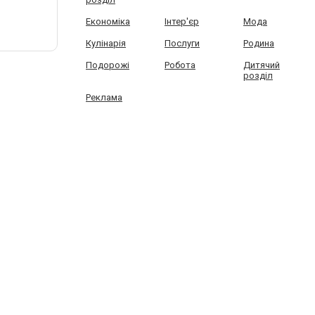
Економіка
Інтер'єр
Мода
Кулінарія
Послуги
Родина
Подорожі
Робота
Дитячий
розділ
Реклама