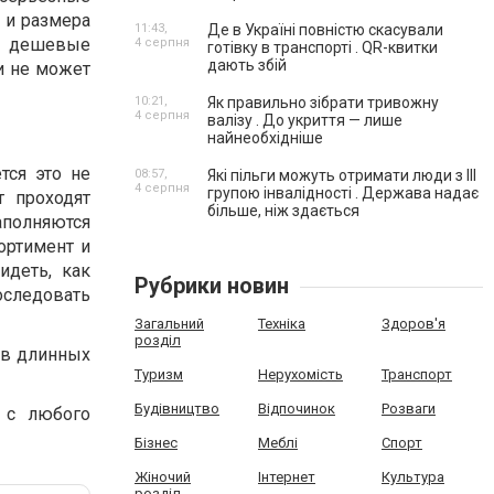
а и размера
11:43,
Де в Україні повністю скасували
ые дешевые
4 серпня
готівку в транспорті . QR-квитки
дають збій
ми не может
10:21,
Як правильно зібрати тривожну
4 серпня
валізу . До укриття — лише
найнеобхідніше
тся это не
08:57,
Які пільги можуть отримати люди з III
4 серпня
групою інвалідності . Держава надає
т проходят
більше, ніж здається
полняются
ортимент и
идеть, как
Рубрики новин
следовать
Загальний
Техніка
Здоров'я
розділ
 в длинных
Туризм
Нерухомість
Транспорт
Будівництво
Відпочинок
Розваги
 с любого
Бізнес
Меблі
Спорт
Жіночий
Інтернет
Культура
розділ